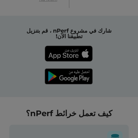
شارك في مشروع nPerf ، قم بتنزيل
تطبيقنا الآن!
كيف تعمل خرائط nPerf؟