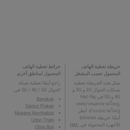
خريطة تغطية الهاتف
خرائط تغطية الهاتف
المحمول حسب المشغل
المحمول لمناطق أخرى
تمثل هذه الخريطة تغطية
راجع أيضًا تغطية شبكة
شبكات الجوال 2G و 3G و
الجوال 3G / 4G / 5G في
:
4G و 5G في Hat-Yai,
Bangkok
เทศบาลนครหาดใหญ่,
Samut Prakan
อำเภอหาดใหญ่. انظر
Mueang Nonthaburi
أيضًا: خريطة bitrates
Udon Thani
للأجهزة المحمولة في
Hat-
Chon Buri