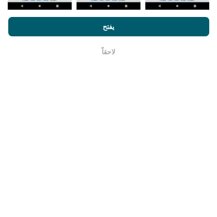
من الخرائط مرة واحدة في الشهر.
من خلال تصفح nPerf.com ، فانك بذلك توافق علي
سياسة الاستخدام
الخصوصية وملفات تعريف الارتباط
بالإضافة
لإتفاقية ترخيص المستخدم
يفتح
لإختبار nPerf
لاحقاً
حسنا
ما مدي موثوقيته ودقته ؟
تجرى الاختبارات على أجهزة المستخدمين. تعتمد دقة تحديد
الموقع الجغرافي على جودة استقبال إشارة GPS في وقت
الاختبار. بالنسبة إلى بيانات التغطية ، نحتفظ فقط بالاختبارات
ذات الموقع الجغرافي الأقصى
دقة 50 مترًا
. لسرعة التنزيل ،
يصل هذا الحد إلى 200 متر.
كيف يمكنني الحصول على البيانات الخام؟