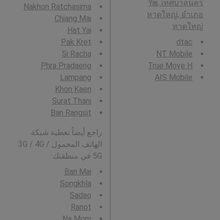
Yai, เทศบาลนคร
Nakhon Ratchasima
หาดใหญ่, อำเภอ
Chiang Mai
.
หาดใหญ่
Hat Yai
Pak Kret
dtac
Si Racha
NT Mobile
Phra Pradaeng
True Move H
Lampang
AIS Mobile
Khon Kaen
Surat Thani
Ban Rangsit
راجع أيضاً تغطية شبكة
الهاتف المحمول 3G / 4G /
5G في منطقتك:
Ban Mai
Songkhla
Sadao
Ranot
Na Mom