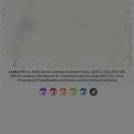
Leaflet
|
© Esri, HERE, Garmin, Intermap, increment P Corp., GEBCO, USGS, FAO, NPS,
NRCAN, GeoBase, IGN, Kadaster NL, Ordnance Survey, Esri Japan, METI, Esri China
(Hong Kong), © OpenStreetMap contributors, and the GIS User Community