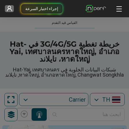
إجراء اختبار السرعة
القياس قيد التقدم
خريطة تغطية 3G/4G/5G في Hat-
Yai, เทศบาลนครหาดใหญ่, อำเภอ
หาดใหญ่، تايلاند
شبكات البيانات الخلوية في Hat-Yai, เทศบาลนคร
หาดใหญ่, อำเภอหาดใหญ่, Changwat Songkhla, تايلاند
TH