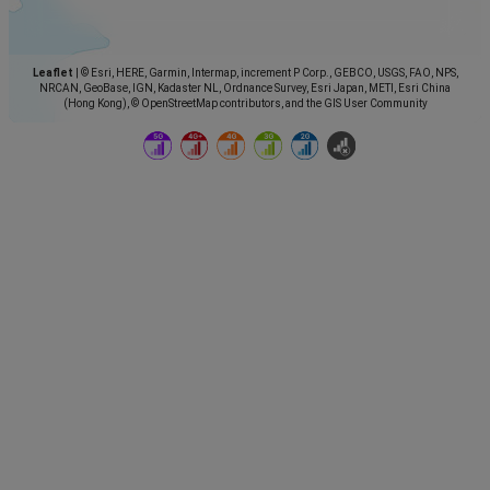
Leaflet
|
© Esri, HERE, Garmin, Intermap, increment P Corp., GEBCO, USGS, FAO, NPS,
NRCAN, GeoBase, IGN, Kadaster NL, Ordnance Survey, Esri Japan, METI, Esri China
(Hong Kong), © OpenStreetMap contributors, and the GIS User Community