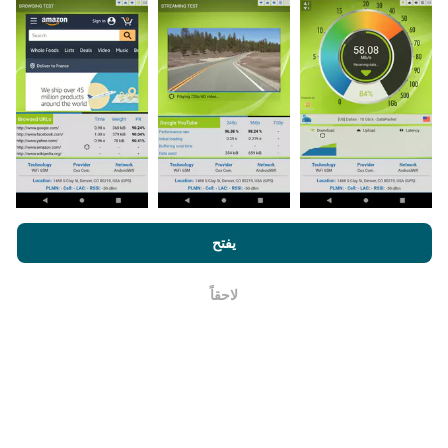
البيانات لمدة عامين. ولكن بعد عامين ، تتم إزالة أقدم البيانات
من الخرائط مرة واحدة في الشهر.
ما مدي موثوقيته ودقته ؟
من خلال تصفح nPerf.com ، فانك بذلك توافق علي
سياسة الاستخدام
تجرى الاختبارات على أجهزة المستخدمين. تعتمد دقة تحديد
الخصوصية وملفات تعريف الارتباط
بالإضافة
لإتفاقية ترخيص المستخدم
يفتح
الموقع الجغرافي على جودة استقبال إشارة GPS في وقت
لإختبار nPerf
الاختبار. بالنسبة إلى بيانات التغطية ، نحتفظ فقط بالاختبارات
لاحقاً
ذات الموقع الجغرافي الأقصى
دقة 50 مترًا
. لسرعة التنزيل ،
حسنا
يصل هذا الحد إلى 200 متر.