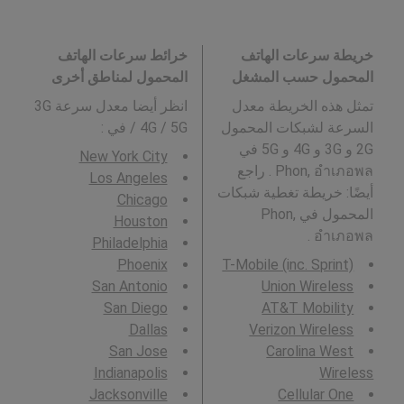
خريطة سرعات الهاتف
خرائط سرعات الهاتف
المحمول حسب المشغل
المحمول لمناطق أخرى
تمثل هذه الخريطة معدل
انظر أيضا معدل سرعة 3G
السرعة لشبكات المحمول
/ 4G / 5G في
:
2G و 3G و 4G و 5G في
New York City
Phon, อำเภอพล . راجع
Los Angeles
أيضًا: خريطة تغطية شبكات
Chicago
المحمول في Phon,
Houston
อำเภอพล .
Philadelphia
Phoenix
T-Mobile (inc. Sprint)
San Antonio
Union Wireless
San Diego
AT&T Mobility
Dallas
Verizon Wireless
San Jose
Carolina West
Indianapolis
Wireless
Jacksonville
Cellular One