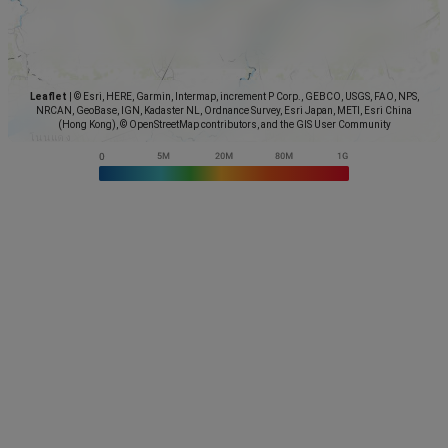
Leaflet
|
© Esri, HERE, Garmin, Intermap, increment P Corp., GEBCO, USGS, FAO, NPS,
NRCAN, GeoBase, IGN, Kadaster NL, Ordnance Survey, Esri Japan, METI, Esri China
(Hong Kong), © OpenStreetMap contributors, and the GIS User Community