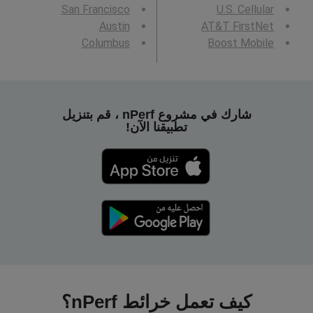
San Francisco
U.S. Cellular
Austin
AT&T FirstNet
Columbus
Boost Mobile
شارك في مشروع nPerf ، قم بتنزيل
تطبيقنا الآن!
كيف تعمل خرائط nPerf؟