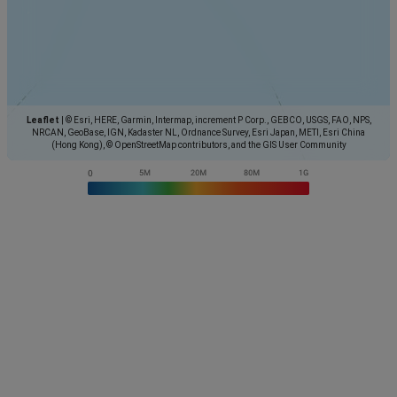
Leaflet
|
© Esri, HERE, Garmin, Intermap, increment P Corp., GEBCO, USGS, FAO, NPS,
NRCAN, GeoBase, IGN, Kadaster NL, Ordnance Survey, Esri Japan, METI, Esri China
(Hong Kong), © OpenStreetMap contributors, and the GIS User Community