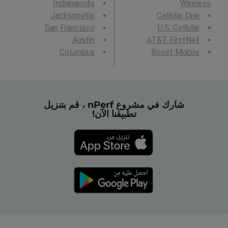
Indianapolis
Wireless
Jacksonville
Cellular One
San Francisco
U.S. Cellular
Austin
AT&T FirstNet
Columbus
Boost Mobile
شارك في مشروع nPerf ، قم بتنزيل
تطبيقنا الآن!