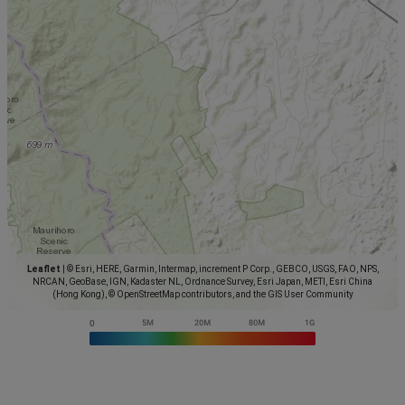
Leaflet
|
© Esri, HERE, Garmin, Intermap, increment P Corp., GEBCO, USGS, FAO, NPS,
NRCAN, GeoBase, IGN, Kadaster NL, Ordnance Survey, Esri Japan, METI, Esri China
(Hong Kong), © OpenStreetMap contributors, and the GIS User Community