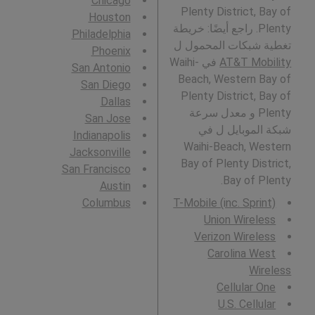
Chicago
Plenty District, Bay of
Houston
Plenty. راجع أيضًا: خريطة
Philadelphia
تغطية شبكات المحمول ل
Phoenix
AT&T Mobility
في Waihi-
San Antonio
Beach, Western Bay of
San Diego
Plenty District, Bay of
Dallas
Plenty و معدل سرعة
San Jose
شبكة الموبايل ل في
Indianapolis
Waihi-Beach, Western
Jacksonville
Bay of Plenty District,
San Francisco
Bay of Plenty.
Austin
Columbus
T-Mobile (inc. Sprint)
Union Wireless
Verizon Wireless
Carolina West
Wireless
Cellular One
U.S. Cellular