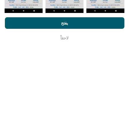
البيانات لمدة عامين. ولكن بعد عامين ، تتم إزالة أقدم البيانات
من الخرائط مرة واحدة في الشهر.
من خلال تصفح nPerf.com ، فانك بذلك توافق علي
سياسة الاستخدام
الخصوصية وملفات تعريف الارتباط
بالإضافة
لإتفاقية ترخيص المستخدم
يفتح
لإختبار nPerf
لاحقاً
حسنا
ما مدي موثوقيته ودقته ؟
تجرى الاختبارات على أجهزة المستخدمين. تعتمد دقة تحديد
الموقع الجغرافي على جودة استقبال إشارة GPS في وقت
الاختبار. بالنسبة إلى بيانات التغطية ، نحتفظ فقط بالاختبارات
ذات الموقع الجغرافي الأقصى
دقة 50 مترًا
. لسرعة التنزيل ،
يصل هذا الحد إلى 200 متر.