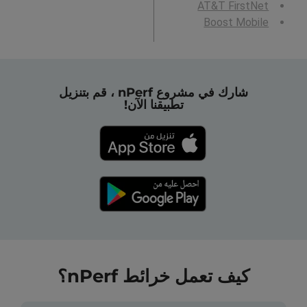
AT&T FirstNet
Boost Mobile
شارك في مشروع nPerf ، قم بتنزيل
تطبيقنا الآن!
كيف تعمل خرائط nPerf؟