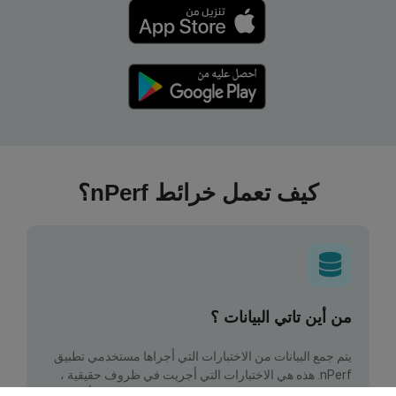
كيف تعمل خرائط nPerf؟
من أين تاتي البيانات ؟
يتم جمع البيانات من الاختبارات التي أجراها مستخدمي تطبيق
nPerf. هذه هي الاختبارات التي أجريت في ظروف حقيقية ،
مباشرة في هذا المجال. إذا كنت ترغب في المشاركة أيضًا ،