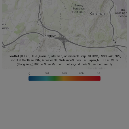
Leaflet
|
© Esri, HERE, Garmin, Intermap, increment P Corp., GEBCO, USGS, FAO, NPS,
NRCAN, GeoBase, IGN, Kadaster NL, Ordnance Survey, Esri Japan, METI, Esri China
(Hong Kong), © OpenStreetMap contributors, and the GIS User Community