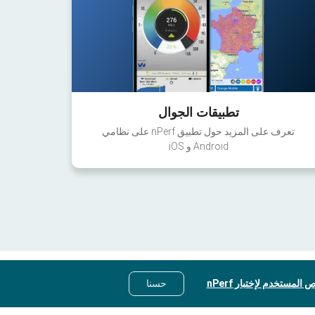
تطبيقات الجوال
تعرف على المزيد حول تطبيق nPerf على نظامي
Android و iOS
 المستخدم لإختبار nPerf
حسنا