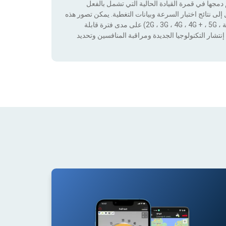
جها في قمرة القيادة الحالية التي تشمل بالفعل
لى نتائج اختبار السرعة وبيانات التغطية. يمكن تصور هذه
البيانات من خلال تطبيق عوامل التصفية حسب التكنولوجيا (بدون تغطية ، 2G ، 3G ، 4G ، 4G + ، 5G) على مدى فترة قابلة
نتشار التكنولوجيا الجديدة ومراقبة المنافسين وتحديد