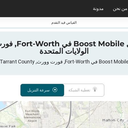
من نحن
مدونة
جائزة nPerf ومعاييرها
القياس قيد التقدم
الولايات المتحدة
تغطية الشبكة
سرعة التنزيل