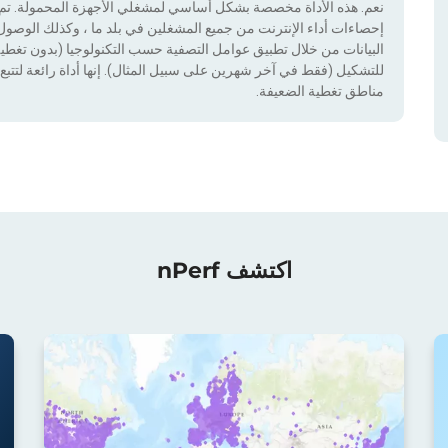
نعم. هذه الأداة مخصصة بشكل أساسي لمشغلي الأجهزة المحمولة. تم دم
إحصاءات أداء الإنترنت من جميع المشغلين في بلد ما ، وكذلك الوصول إ
للتشكيل (فقط في آخر شهرين على سبيل المثال). إنها أداة رائعة لتتبع إ
مناطق تغطية الضعيفة.
اكتشف nPerf