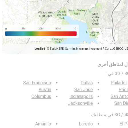
Leaflet
|
© Esri, HERE, Garmin, Intermap, increment P Corp., GEBCO, U
ل لمناطق أخرى
:
San Francisco
Dallas
Philadel
Austin
San Jose
Phoe
Columbus
Indianapolis
San Ant
Jacksonville
San Di
Amarillo
Laredo
El 