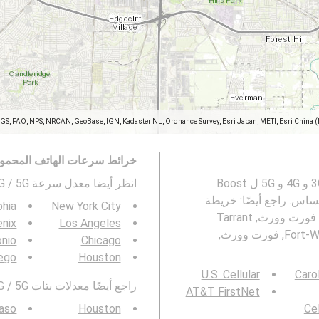
SGS, FAO, NPS, NRCAN, GeoBase, IGN, Kadaster NL, Ordnance Survey, Esri Japan, METI, Esri China 
خرائط سرعات الهاتف المحمو
تمثل هذه الخريطة معدل السرعة لشبكات المحمول 2G و 3G و 4G و 5G ل Boost
انظر أيضا معدل سرعة 3G / 4G / 5G في
 Fort-Worth, فورت وورث, Tarrant County, تكساس. راجع أيضًا: خريطة
phia
New York City
في Fort-Worth, فورت وورث, Tarrant
nix
Los Angeles
County, تكساس و معدل سرعة شبكة الموبايل ل في Fort-Worth, فورت وورث,
onio
Chicago
ego
Houston
U.S. Cellular
Caro
راجع أيضًا معدلات بتات 3G / 4G / 5G في منطقتك :
AT&T FirstNet
Paso
Houston
Cel