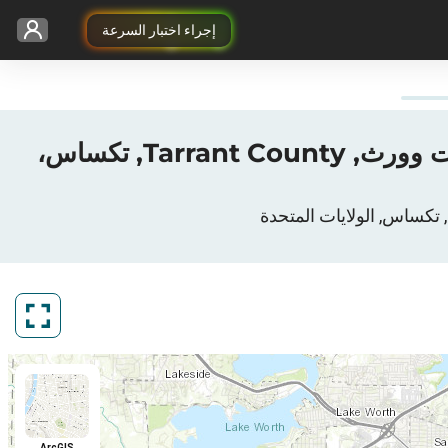
إجراء اختبار السرعة
خريطة معدل السرعة 3G / 4G / 5G ل Boost Mobile في Fort-Worth, فورت وورث, Tarrant County, تكساس،
ArcGIS