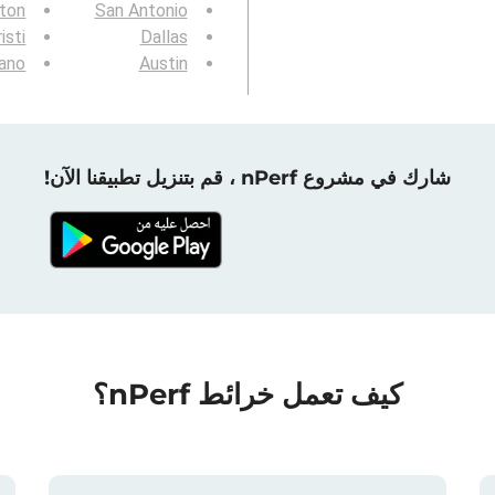
gton
San Antonio
isti
Dallas
ano
Austin
شارك في مشروع nPerf ، قم بتنزيل تطبيقنا الآن!
كيف تعمل خرائط nPerf؟