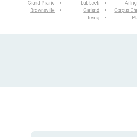
Grand Prairie
Lubbock
Arlin
Brownsville
Garland
Corpus Chr
Irving
Pl