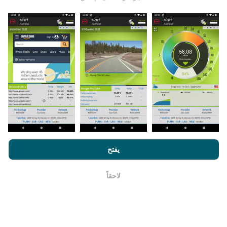
يتم جمع البيانات من الاختبارات التي أجراها مستخدمي تطبيق
nPerf. هذه هي الاختبارات التي أجريت في ظروف حقيقية ،
مباشرة في هذا المجال. إذا كنت ترغب في المشاركة أيضًا ،
فكل ما عليك فعله هو تنزيل تطبيق nPerf على هاتفك الذكي.
كلما زادت البيانات المتوفرة ، كلما كانت الخرائط أكثر شمولية!
من خلال تصفح nPerf.com ، فانك بذلك توافق علي
سياسة الاستخدام
كيف يتم إجراء التحديثات؟
الخصوصية وملفات تعريف الارتباط
بالإضافة
لإتفاقية ترخيص المستخدم
يفتح
لإختبار nPerf
يتم تحديث خرائط تغطية الشبكة تلقائيًا بواسطة الروبوت كل
ساعة. و يتم
تحديث خرائط السرعة كل 15 دقيقة
. و يتم عرض
لاحقاً
حسنا
البيانات لمدة عامين. ولكن بعد عامين ، تتم إزالة أقدم البيانات
من الخرائط مرة واحدة في الشهر.