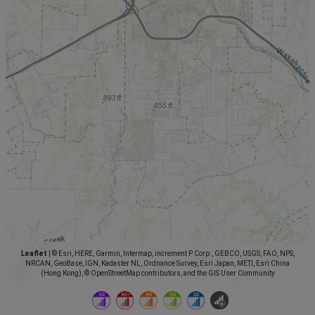
Leaflet
|
© Esri, HERE, Garmin, Intermap, increment P Corp., GEBCO, USGS, FAO, NPS,
NRCAN, GeoBase, IGN, Kadaster NL, Ordnance Survey, Esri Japan, METI, Esri China
(Hong Kong), © OpenStreetMap contributors, and the GIS User Community