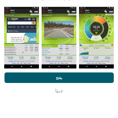
يتم جمع البيانات من الاختبارات التي أجراها مستخدمي تطبيق
nPerf. هذه هي الاختبارات التي أجريت في ظروف حقيقية ،
مباشرة في هذا المجال. إذا كنت ترغب في المشاركة أيضًا ،
فكل ما عليك فعله هو تنزيل تطبيق nPerf على هاتفك الذكي.
كلما زادت البيانات المتوفرة ، كلما كانت الخرائط أكثر شمولية!
من خلال تصفح nPerf.com ، فانك بذلك توافق علي
سياسة الاستخدام
كيف يتم إجراء التحديثات؟
الخصوصية وملفات تعريف الارتباط
بالإضافة
لإتفاقية ترخيص المستخدم
يفتح
لإختبار nPerf
يتم تحديث خرائط تغطية الشبكة تلقائيًا بواسطة الروبوت كل
ساعة. و يتم
تحديث خرائط السرعة كل 15 دقيقة
. و يتم عرض
لاحقاً
حسنا
البيانات لمدة عامين. ولكن بعد عامين ، تتم إزالة أقدم البيانات
من الخرائط مرة واحدة في الشهر.