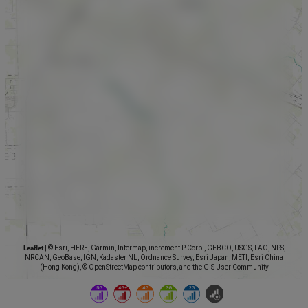
Leaflet
|
© Esri, HERE, Garmin, Intermap, increment P Corp., GEBCO, USGS, FAO, NPS,
NRCAN, GeoBase, IGN, Kadaster NL, Ordnance Survey, Esri Japan, METI, Esri China
(Hong Kong), © OpenStreetMap contributors, and the GIS User Community