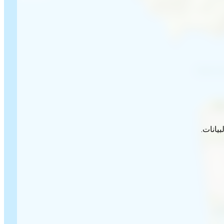
يانات.