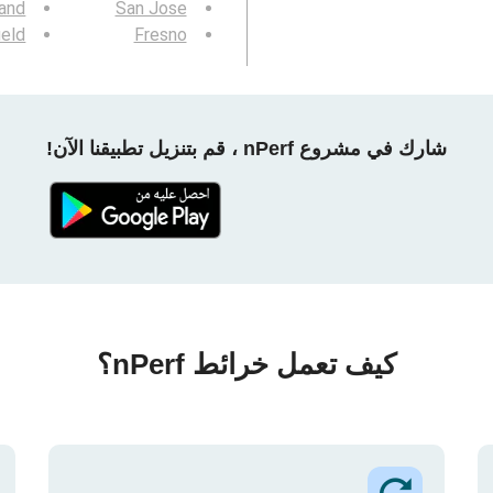
and
San Jose
ield
Fresno
شارك في مشروع nPerf ، قم بتنزيل تطبيقنا الآن!
كيف تعمل خرائط nPerf؟