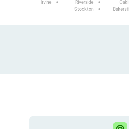
Irvine
Riverside
Oakl
Stockton
Bakersf