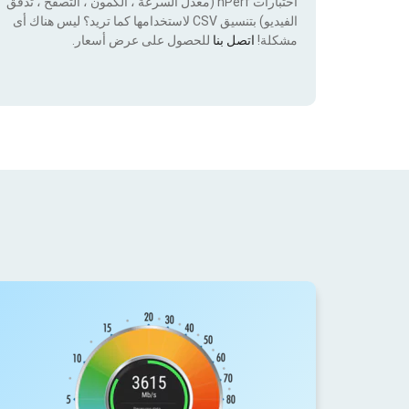
اختبارات nPerf (معدل السرعة ، الكمون ، التصفح ، تدفق
الفيديو) بتنسيق CSV لاستخدامها كما تريد؟ ليس هناك أى
مشكلة!
اتصل بنا
للحصول على عرض أسعار.