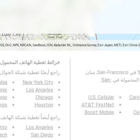
SGS, FAO, NPS, NRCAN, GeoBase, IGN, Kadaster NL, Ordnance Survey, Esri Japan, METI, Esri China 
خرائط تغطية الهاتف المحمول
تمثل هذه الخريطة تغطية شبكات الجوال 2G و 3G و 4G و 5G في San-Francisco, سان
راجع أيضًا تغطية شبكة الجوال 3G / 4G / 5G ف
San-
phia
New York City
nix
Los Angeles
onio
Chicago
U.S. Cellular
Caro
ego
Houston
AT&T FirstNet
Boost Mobile
Cel
راجع أيضاً تغطية شبكة الهاتف المحمول  4G / 5G
nto
Los Angeles
ach
San Diego