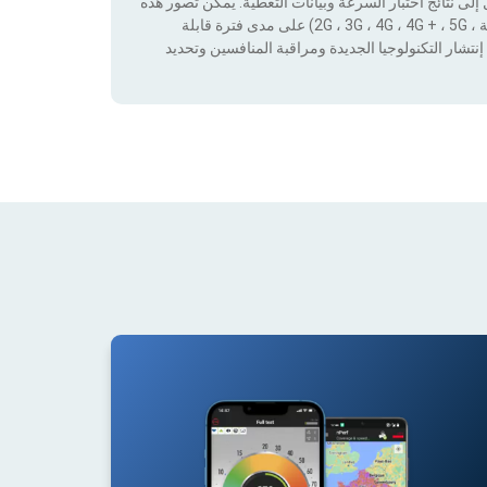
لى نتائج اختبار السرعة وبيانات التغطية. يمكن تصور هذه
البيانات من خلال تطبيق عوامل التصفية حسب التكنولوجيا (بدون تغطية ، 2G ، 3G ، 4G ، 4G + ، 5G) على مدى فترة قابلة
نتشار التكنولوجيا الجديدة ومراقبة المنافسين وتحديد