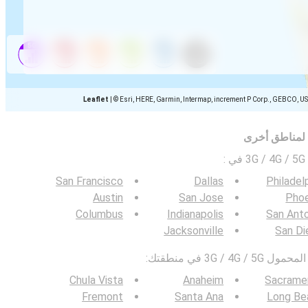
Leaflet
|
© Esri, HERE, Garmin, Intermap, increment P Corp., GEBCO, U
 لمناطق أخرى
ي
:
San Francisco
Dallas
Philadel
Austin
San Jose
Phoe
Columbus
Indianapolis
San Ant
Jacksonville
San Di
3G / في منطقتك:
Chula Vista
Anaheim
Sacrame
Fremont
Santa Ana
Long Be