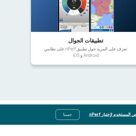
تطبيقات الجوال
تعرف على المزيد حول تطبيق nPerf على نظامي
Android و iOS
 المستخدم لإختبار nPerf
حسنا