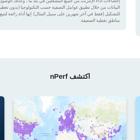
إحصاءات أداء الإنترنت من جميع المشغلين في بلد ما ، وكذلك الوصول إ
للتشكيل (فقط في آخر شهرين على سبيل المثال). إنها أداة رائعة لتتبع إ
مناطق تغطية الضعيفة.
اكتشف nPerf