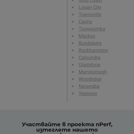
Gold Coast
Logan City
Townsville
Cairns
Toowoomba
Mackay
Bundaberg
Rockhampton
Caloundra
Gladstone
Maryborough
Woodridge
Narangba
Yeppoon
Участвайте в проекта nPerf,
изтеглете нашето