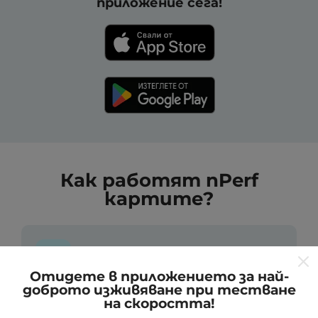
приложение сега!
Как работят nPerf
картите?
Отидете в приложението за най-
доброто изживяване при тестване
Откъде идват данните?
на скоростта!