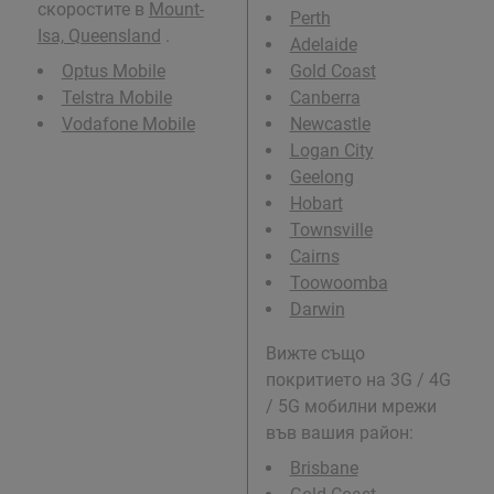
скоростите в
Mount-
Perth
Isa, Queensland
.
Adelaide
Optus Mobile
Gold Coast
Telstra Mobile
Canberra
Vodafone Mobile
Newcastle
Logan City
Geelong
Hobart
Townsville
Cairns
Toowoomba
Darwin
Вижте също
покритието на 3G / 4G
/ 5G мобилни мрежи
във вашия район:
Brisbane