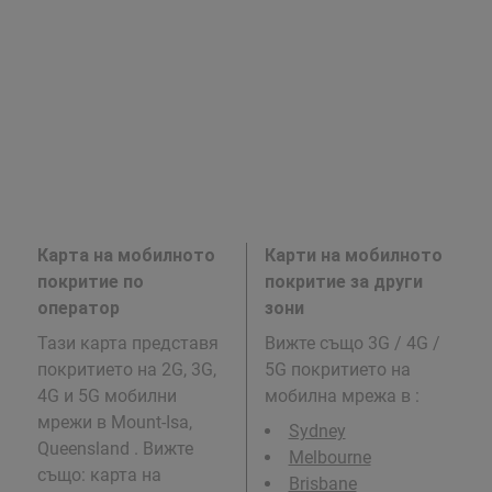
Карта на мобилното
Карти на мобилното
покритие по
покритие за други
оператор
зони
Тази карта представя
Вижте също 3G / 4G /
покритието на 2G, 3G,
5G покритието на
4G и 5G мобилни
мобилна мрежа в
:
мрежи в Mount-Isa,
Sydney
Queensland . Вижте
Melbourne
също: карта на
Brisbane