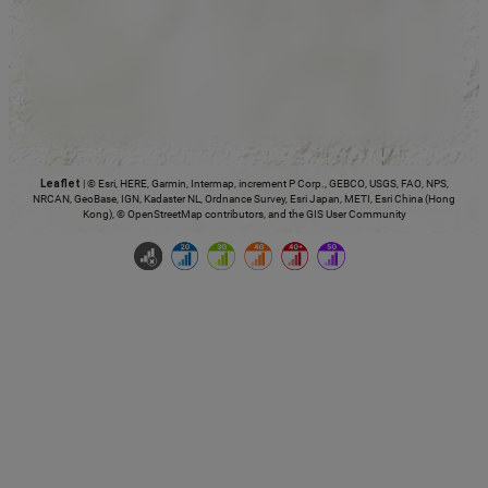
Leaflet
|
© Esri, HERE, Garmin, Intermap, increment P Corp., GEBCO, USGS, FAO, NPS,
NRCAN, GeoBase, IGN, Kadaster NL, Ordnance Survey, Esri Japan, METI, Esri China (Hong
Kong), © OpenStreetMap contributors, and the GIS User Community