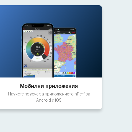
Мобилни приложения
Научете повече за приложението nPerf за
Android и iOS