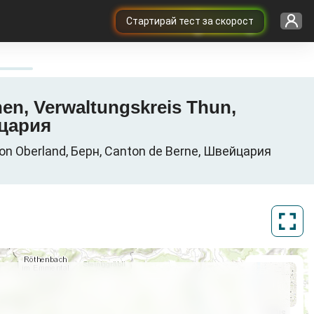
Cтартирай тест за скорост
hen, Verwaltungskreis Thun,
йцария
on Oberland, Берн, Canton de Berne, Швейцария
ArcGIS