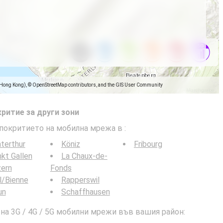
(Hong Kong), © OpenStreetMap contributors, and the GIS User Community
ритие за други зони
 покритието на мобилна мрежа в
:
terthur
Köniz
Fribourg
kt Gallen
La Chaux-de-
zern
Fonds
l/Bienne
Rapperswil
un
Schaffhausen
а 3G / 4G / 5G мобилни мрежи във вашия район: