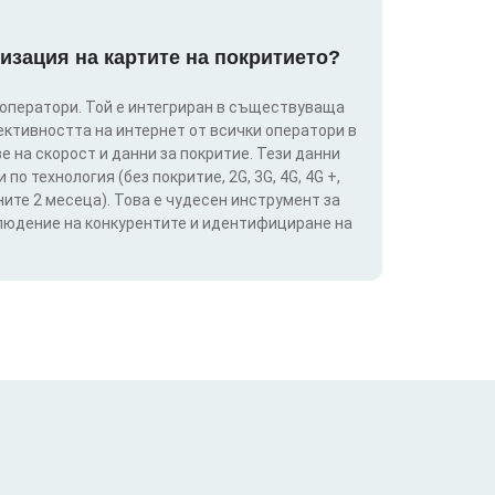
изация на картите на покритието?
 оператори. Той е интегриран в съществуваща
ективността на интернет от всички оператори в
е на скорост и данни за покритие. Тези данни
о технология (без покритие, 2G, 3G, 4G, 4G +,
ите 2 месеца). Това е чудесен инструмент за
блюдение на конкурентите и идентифициране на