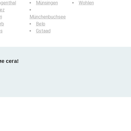
ngenthal
Münsingen
Wohlen
iez
i
Münchenbuchsee
rb
Belp
ss
Gstaad
е сега!