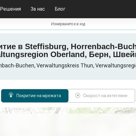
Решения
За нас
Блог
Измерването е в ход
итие в Steffisburg, Horrenbach-Buc
ltungsregion Oberland, Берн, Шве
nbach-Buchen, Verwaltungskreis Thun, Verwaltungsregi
Покритие на мрежата
Скорост на изтегляне