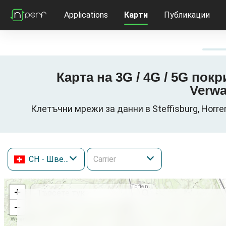
Applications
Карти
Публикации
Карта на 3G / 4G / 5G покр
Verwa
Клетъчни мрежи за данни в Steffisburg, Horre
CH
- Швейцария
+
−