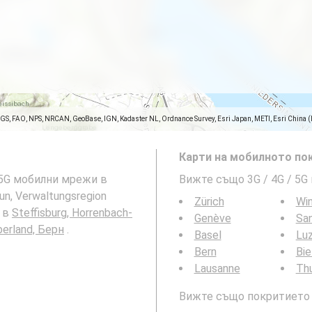
SGS, FAO, NPS, NRCAN, GeoBase, IGN, Kadaster NL, Ordnance Survey, Esri Japan, METI, Esri China 
Карти на мобилното пок
и 5G мобилни мрежи в
Вижте също 3G / 4G / 5G
un, Verwaltungsregion
Zürich
Win
е в
Steffisburg, Horrenbach-
Genève
San
berland, Берн
.
Basel
Lu
Bern
Bie
Lausanne
Th
Вижте също покритието н