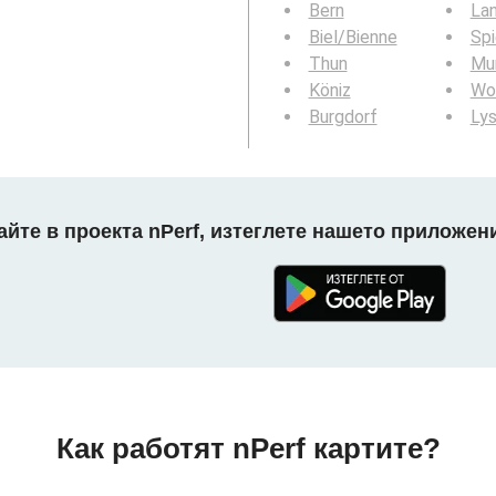
Bern
La
Biel/Bienne
Sp
Thun
Mur
Köniz
Wo
Burgdorf
Ly
айте в проекта nPerf, изтеглете нашето приложени
Как работят nPerf картите?