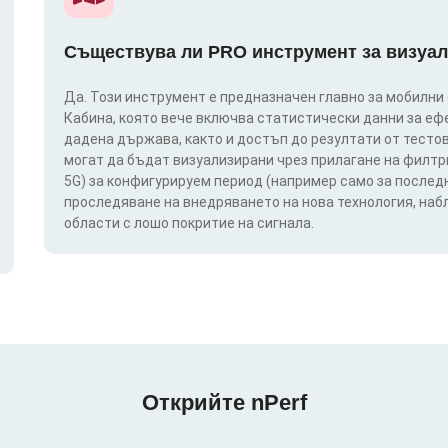
Съществува ли PRO инструмент за визуал
Да. Този инструмент е предназначен главно за мобилни
Кабина, която вече включва статистически данни за еф
дадена държава, както и достъп до резултати от тестов
могат да бъдат визуализирани чрез прилагане на филтри п
5G) за конфигурируем период (например само за последн
проследяване на внедряването на нова технология, на
области с лошо покритие на сигнала.
Открийте nPerf