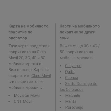
Карта на мобилното
Карти на мобилното
покритие по
покритие за други
оператор
зони
Тази карта представя
Вижте също 3G / 4G /
покритието на Claro
5G покритието на
Movil 2G, 3G, 4G и 5G
мобилна мрежа в
:
мобилна мрежа в .
Guayaquil
Вижте също: Карта за
Quito
скоростите
Claro Movil
Cuenca
в и покритието на
Santo Domingo de
мобилни мрежи в .
los Colorados
Movistar Movil
Machala
CNT Movil
Manta
Portoviejo