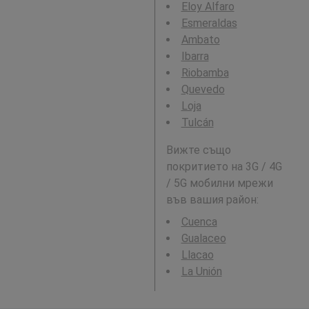
Eloy Alfaro
Esmeraldas
Ambato
Ibarra
Riobamba
Quevedo
Loja
Tulcán
Вижте също
покритието на 3G / 4G
/ 5G мобилни мрежи
във вашия район:
Cuenca
Gualaceo
Llacao
La Unión