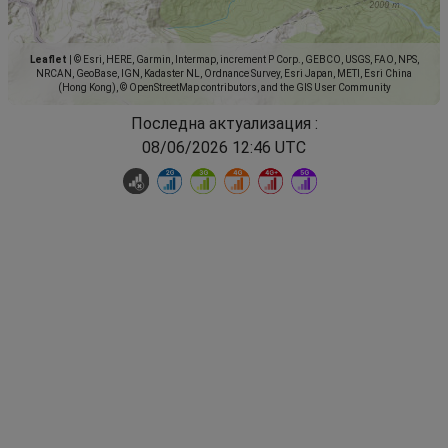
Leaflet
|
© Esri, HERE, Garmin, Intermap, increment P Corp., GEBCO, USGS, FAO, NPS,
NRCAN, GeoBase, IGN, Kadaster NL, Ordnance Survey, Esri Japan, METI, Esri China
(Hong Kong), © OpenStreetMap contributors, and the GIS User Community
Последна актуализация :
08/06/2026 12:46 UTC