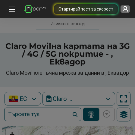
Cтартирай тест за скорост
Измерването е в ход
Claro Movilна картата на 3G
/ 4G / 5G покритие - ,
Еквадор
Claro Movil клетъчна мрежа за данни в , Еквадор
EC
Claro Movil
+