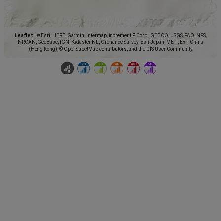
Leaflet
|
© Esri, HERE, Garmin, Intermap, increment P Corp., GEBCO, USGS, FAO, NPS,
NRCAN, GeoBase, IGN, Kadaster NL, Ordnance Survey, Esri Japan, METI, Esri China
(Hong Kong), © OpenStreetMap contributors, and the GIS User Community