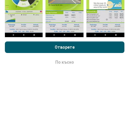
Картите за мрежово покритие се актуализират
автоматично от бот на всеки час. Картите за
скорост се актуализират
всеки 15 минути
.
Данните се показват за две години. След две
години най-старите данни се премахват от картите
Преглеждайки nPerf.com, вие приемате нашата
Политика за
веднъж месечно.
поверителност и използване на бисквитки
както и нашия
тест nPerf
Лицензионно споразумение за краен потребител
Отворете
.
По късно
OK
Колко надежден и точен е?
Тестовете се провеждат на устройствата на
потребителите. Прецизността на геолокацията
зависи от качеството на приемане на GPS сигнала
в момента на теста. За данни от покритието
запазваме само тестове с максимална точност на
геолокация
50 метра
. За скорост на изтегляне