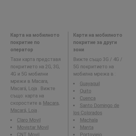
Карта на мобилното
Карти на мобилното
покритие по
покритие за други
оператор
зони
Тази карта представя
Вижте също 3G / 4G /
покритието на 2G, 3G,
5G покритието на
4G и 5G мобилни
мобилна мрежа в
:
мрежи в Macara,
Guayaquil
Macará, Loja . Вижте
Quito
също: карта на
Cuenca
скоростите в
Macara,
Santo Domingo de
Macará, Loja
.
los Colorados
Claro Movil
Machala
Movistar Movil
Manta
CNT Movil
Portoviejo