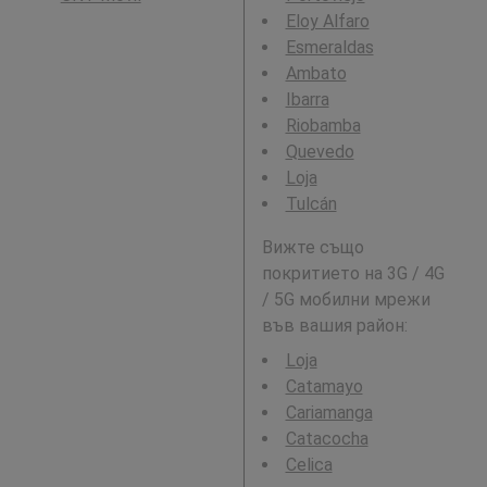
Eloy Alfaro
Esmeraldas
Ambato
Ibarra
Riobamba
Quevedo
Loja
Tulcán
Вижте също
покритието на 3G / 4G
/ 5G мобилни мрежи
във вашия район:
Loja
Catamayo
Cariamanga
Catacocha
Celica