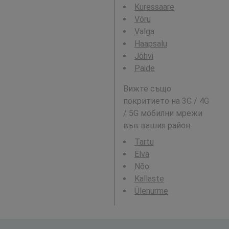
Kuressaare
Võru
Valga
Haapsalu
Jõhvi
Paide
Вижте също
покритието на 3G / 4G
/ 5G мобилни мрежи
във вашия район:
Tartu
Elva
Nõo
Kallaste
Ülenurme