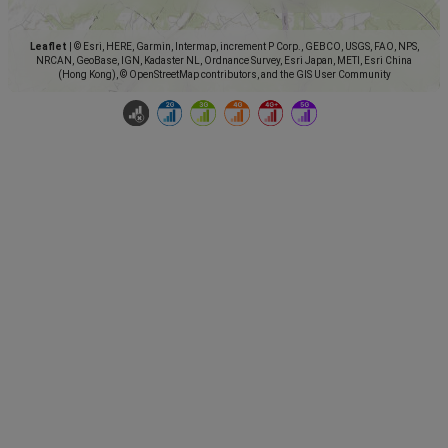
Leaflet
|
© Esri, HERE, Garmin, Intermap, increment P Corp., GEBCO, USGS, FAO, NPS,
NRCAN, GeoBase, IGN, Kadaster NL, Ordnance Survey, Esri Japan, METI, Esri China
(Hong Kong), © OpenStreetMap contributors, and the GIS User Community