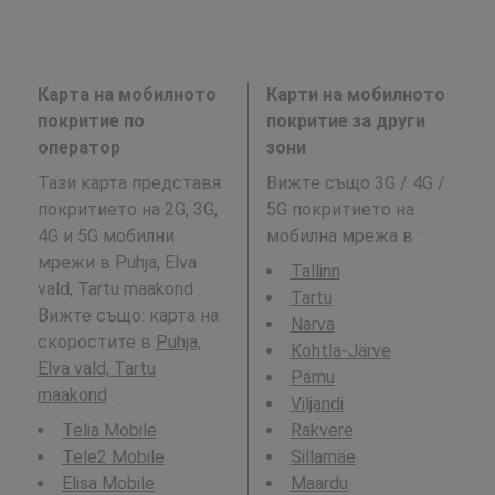
Карта на мобилното
Карти на мобилното
покритие по
покритие за други
оператор
зони
Тази карта представя
Вижте също 3G / 4G /
покритието на 2G, 3G,
5G покритието на
4G и 5G мобилни
мобилна мрежа в
:
мрежи в Puhja, Elva
Tallinn
vald, Tartu maakond .
Tartu
Вижте също: карта на
Narva
скоростите в
Puhja,
Kohtla-Järve
Elva vald, Tartu
Pärnu
maakond
.
Viljandi
Telia Mobile
Rakvere
Tele2 Mobile
Sillamäe
Elisa Mobile
Maardu