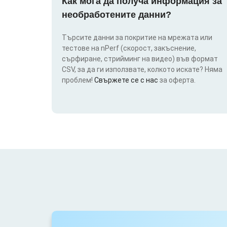
Как мога да получа информация за
необработените данни?
Търсите данни за покритие на мрежата или
тестове на nPerf (скорост, закъснение,
сърфиране, стрийминг на видео) във формат
CSV, за да ги използвате, колкото искате? Няма
проблем!
Свържете се с нас
за оферта.