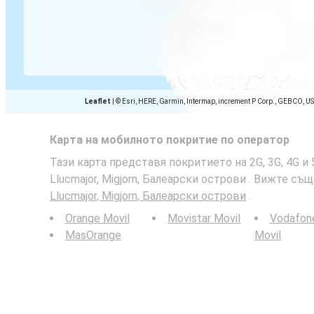
Leaflet
|
© Esri, HERE, Garmin, Intermap, increment P Corp., GEBCO, U
Карта на мобилното покритие по оператор
Тази карта представя покритието на 2G, 3G, 4G 
Llucmajor, Migjorn, Балеарски острови . Вижте съ
Llucmajor, Migjorn, Балеарски острови
.
Orange Movil
Movistar Movil
Vodafon
MasOrange
Movil