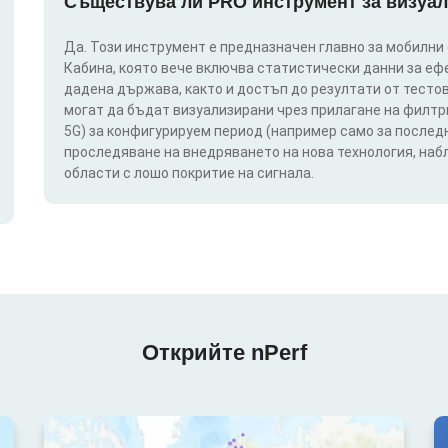
Съществува ли PRO инструмент за визуал
Да. Този инструмент е предназначен главно за мобилни
Кабина, която вече включва статистически данни за еф
дадена държава, както и достъп до резултати от тестов
могат да бъдат визуализирани чрез прилагане на филтри п
5G) за конфигурируем период (например само за последн
проследяване на внедряването на нова технология, на
области с лошо покритие на сигнала.
Открийте nPerf