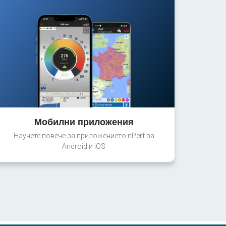
Мобилни приложения
Научете повече за приложението nPerf за
Android и iOS