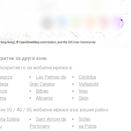
(Hong Kong), © OpenStreetMap contributors, and the GIS User Community
ритие за други зони
 покритието на мобилна мрежа в
:
ragoza
Las Palmas de
Córdoba
laga
Gran Canaria
Valladolid
rcia
Bilbao
Vigo
lma
Alicante
Gijón
а 3G / 4G / 5G мобилни мрежи във вашия район:
ta Eulària
Sant Antoni de
Sóller
u
Portmany
sa Pobla