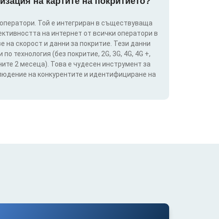
изация на картите на покритието?
 оператори. Той е интегриран в съществуваща
ективността на интернет от всички оператори в
е на скорост и данни за покритие. Тези данни
о технология (без покритие, 2G, 3G, 4G, 4G +,
ите 2 месеца). Това е чудесен инструмент за
блюдение на конкурентите и идентифициране на