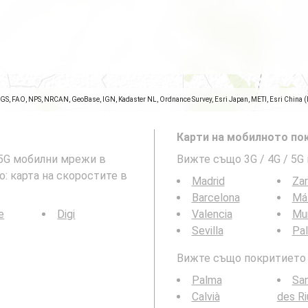
SGS, FAO, NPS, NRCAN, GeoBase, IGN, Kadaster NL, Ordnance Survey, Esri Japan, METI, Esri China 
Карти на мобилното пок
и 5G мобилни мрежи в
Вижте също 3G / 4G / 5G
що: карта на скоростите в
Madrid
Za
Barcelona
Má
e
Digi
Valencia
Mu
Sevilla
Pa
Вижте също покритието н
Palma
San
Calvià
des Ri