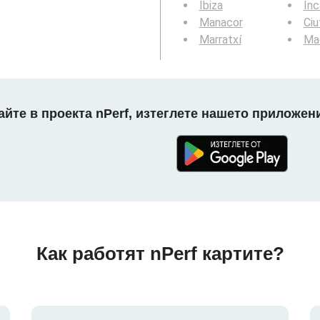
Ibiza
Inc
Manacor
Ciu
Marratxí
Ma
айте в проекта nPerf, изтеглете нашето приложени
Как работят nPerf картите?