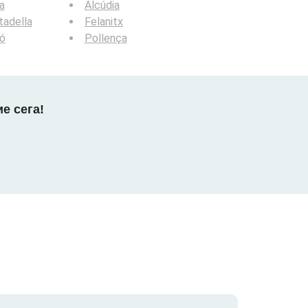
a
Alcúdia
tadella
Felanitx
ó
Pollença
е сега!