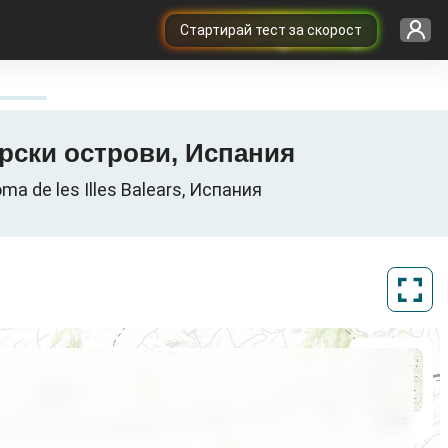
Cтартирай тест за скорост
еарски острови, Испания
a de les Illes Balears, Испания
ArcGIS