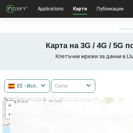
Applications
Карти
Публикации
Карта на 3G / 4G / 5G 
Клетъчни мрежи за данни в Lluc
ES
- Испания
+
−