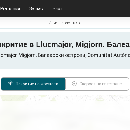
Решения
За нас
Блог
Измерването е в ход
покритие в Llucmajor, Migjorn, Бал
major, Migjorn, Балеарски острови, Comunitat Autònom
Покритие на мрежата
Скорост на изтегляне