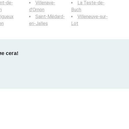
nt-de-
Villenave-
La Teste-de-
n
d’Ornon
Buch
igueux
Saint-Médard-
Villeneuve-sur-
en
en-Jalles
Lot
е сега!