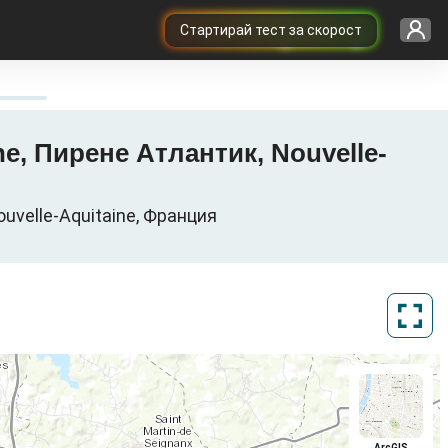
Cтартирай тест за скорост
ne, Пирене Атлантик, Nouvelle-
uvelle-Aquitaine, Франция
ArcGIS