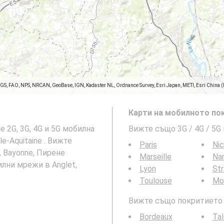
SGS, FAO, NPS, NRCAN, GeoBase, IGN, Kadaster NL, Ordnance Survey, Esri Japan, METI, Esri China 
Карти на мобилното пок
e 2G, 3G, 4G и 5G мобилна
Вижте също 3G / 4G / 5G
e-Aquitaine . Вижте
Paris
Ni
, Bayonne, Пирене
Marseille
Na
илни мрежи в Anglet,
Lyon
St
Toulouse
Mon
Вижте също покритието н
Bordeaux
Ta