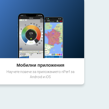
Мобилни приложения
Научете повече за приложението nPerf за
Android и iOS