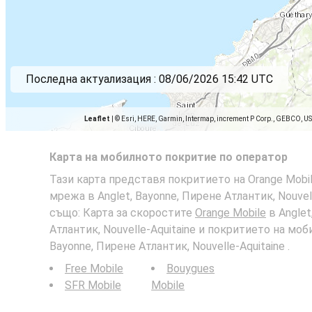
Последна актуализация :
08/06/2026 15:42 UTC
Leaflet
|
© Esri, HERE, Garmin, Intermap, increment P Corp., GEBCO, U
Карта на мобилното покритие по оператор
Тази карта представя покритието на Orange Mobil
мрежа в Anglet, Bayonne, Пирене Атлантик, Nouvell
също: Карта за скоростите
Orange Mobile
в Anglet
Атлантик, Nouvelle-Aquitaine и покритието на моб
Bayonne, Пирене Атлантик, Nouvelle-Aquitaine .
Free Mobile
Bouygues
SFR Mobile
Mobile