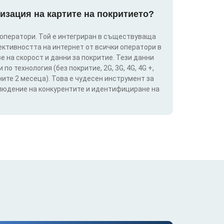
изация на картите на покритието?
 оператори. Той е интегриран в съществуваща
ективността на интернет от всички оператори в
е на скорост и данни за покритие. Тези данни
о технология (без покритие, 2G, 3G, 4G, 4G +,
ите 2 месеца). Това е чудесен инструмент за
блюдение на конкурентите и идентифициране на