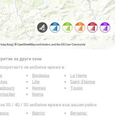
(Hong Kong), © OpenStreetMap contributors, and the GIS User Community
ритие за други зони
 покритието на мобилна мрежа в
:
ce
Bordeaux
Le Havre
ntes
Lille
Saint-Étienne
rasbourg
Rennes
Toulon
tpellier
Reims
а 3G / 4G / 5G мобилни мрежи във вашия район:
lence
Biarritz
Bergerac