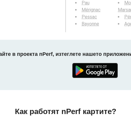
Pau
Mo
Mérignac
Marsa
Pessac
Pér
Bayonne
Ag
айте в проекта nPerf, изтеглете нашето приложени
Как работят nPerf картите?