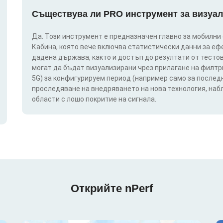
Съществува ли PRO инструмент за визуал
Да. Този инструмент е предназначен главно за мобилни
Кабина, която вече включва статистически данни за еф
дадена държава, както и достъп до резултати от тестов
могат да бъдат визуализирани чрез прилагане на филтри п
5G) за конфигурируем период (например само за последн
проследяване на внедряването на нова технология, на
области с лошо покритие на сигнала.
Открийте nPerf