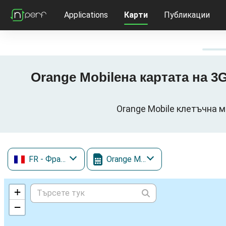
Applications
Карти
Публикации
Orange Mobileна картата на 3G
Orange Mobile клетъчна м
FR
- Франция
Orange Mobile
+
−