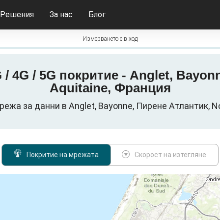
Решения
За нас
Блог
Измерването е в ход
 / 4G / 5G покритие - Anglet, Bayon
Aquitaine, Франция
режа за данни в Anglet, Bayonne, Пирене Атлантик, No
Покритие на мрежата
Скорост на изтегляне