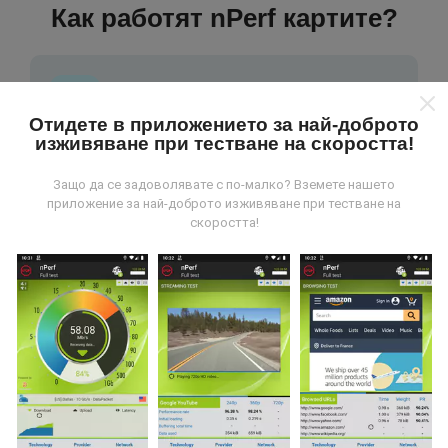
Как работят nPerf картите?
Отидете в приложението за най-доброто
изживяване при тестване на скоростта!
Откъде идват данните?
Защо да се задоволявате с по-малко? Вземете нашето
Данните се събират от тестове, проведени от
приложение за най-доброто изживяване при тестване на
скоростта!
потребители на приложението nPerf. Това са
тестове, проведени в реални условия, директно на
място. Ако и вие искате да се включите, всичко,
което трябва да направите, е да изтеглите
приложението nPerf на вашия смартфон.
Колкото
повече данни има, толкова по-пълни ще бъдат
картите!