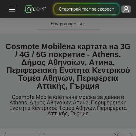
Cтартирай тест за скорост
Измерването е в ход
Cosmote Mobileна картата на 3G
/ 4G / 5G покритие - Athens,
Δήμος Αθηναίων, Атина,
Περιφερειακή Ενότητα Κεντρικού
Τομέα Αθηνών, Περιφέρεια
Αττικής, Гърция
Cosmote Mobile клетъчна мрежа за данни в
Athens, Δήμος Αθηναίων, Атина, Περιφερειακή
Ενότητα Κεντρικού Τομέα Αθηνών, Περιφέρεια
Αττικής, Гърция