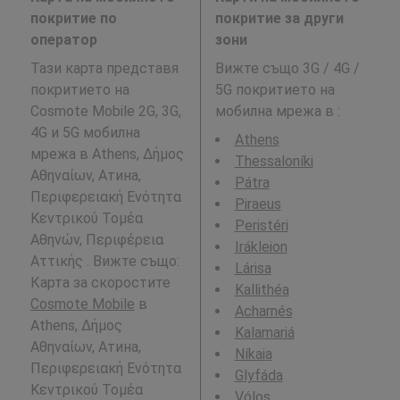
покритие по
покритие за други
оператор
зони
Тази карта представя
Вижте също 3G / 4G /
покритието на
5G покритието на
Cosmote Mobile 2G, 3G,
мобилна мрежа в
:
4G и 5G мобилна
Athens
мрежа в Athens, Δήμος
Thessaloníki
Αθηναίων, Атина,
Pátra
Περιφερειακή Ενότητα
Piraeus
Κεντρικού Τομέα
Peristéri
Αθηνών, Περιφέρεια
Irákleion
Αττικής . Вижте също:
Lárisa
Карта за скоростите
Kallithéa
Cosmote Mobile
в
Acharnés
Athens, Δήμος
Kalamariá
Αθηναίων, Атина,
Níkaia
Περιφερειακή Ενότητα
Glyfáda
Κεντρικού Τομέα
Vólos