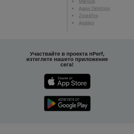
Maroúsi
Agios Dimitrios
Zográfos
Aigáleo
Участвайте в проекта nPerf,
изтеглете нашето приложение
сега!