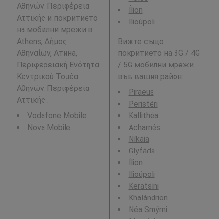
Αθηνών, Περιφέρεια
Ílion
Αττικής и покритието
Ilioúpoli
на мобилни мрежи в
Athens, Δήμος
Вижте също
Αθηναίων, Атина,
покритието на 3G / 4G
Περιφερειακή Ενότητα
/ 5G мобилни мрежи
Κεντρικού Τομέα
във вашия район:
Αθηνών, Περιφέρεια
Piraeus
Αττικής .
Peristéri
Vodafone Mobile
Kallithéa
Nova Mobile
Acharnés
Níkaia
Glyfáda
Ílion
Ilioúpoli
Keratsíni
Khalándrion
Néa Smýrni