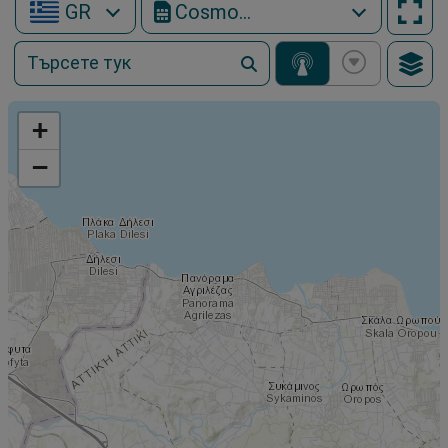
GR
Cosmote Mobile
+
−