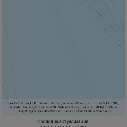
Leaflet
|
© Esri, HERE, Garmin, Intermap, increment P Corp., GEBCO, USGS, FAO, NPS,
NRCAN, GeoBase, IGN, Kadaster NL, Ordnance Survey, Esri Japan, METI, Esri China
(Hong Kong), © OpenStreetMap contributors, and the GIS User Community
Последна актуализация :