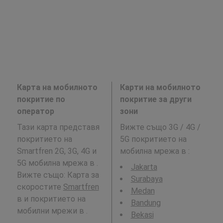
Карта на мобилното
Карти на мобилното
покритие по
покритие за други
оператор
зони
Тази карта представя
Вижте също 3G / 4G /
покритието на
5G покритието на
Smartfren 2G, 3G, 4G и
мобилна мрежа в
:
5G мобилна мрежа в .
Jakarta
Вижте също: Карта за
Surabaya
скоростите
Smartfren
Medan
в и покритието на
Bandung
мобилни мрежи в .
Bekasi