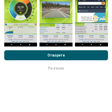
Как се правят актуализациите?
Картите за мрежово покритие се актуализират
автоматично от бот на всеки час. Картите за
скорост се актуализират
всеки 15 минути
.
Данните се показват за две години. След две
години най-старите данни се премахват от картите
веднъж месечно.
Преглеждайки nPerf.com, вие приемате нашата
Политика за
поверителност и използване на бисквитки
както и нашия
тест nPerf
Лицензионно споразумение за краен потребител
Отворете
.
По късно
OK
Колко надежден и точен е?
Тестовете се провеждат на устройствата на
потребителите. Прецизността на геолокацията
зависи от качеството на приемане на GPS сигнала
в момента на теста. За данни от покритието