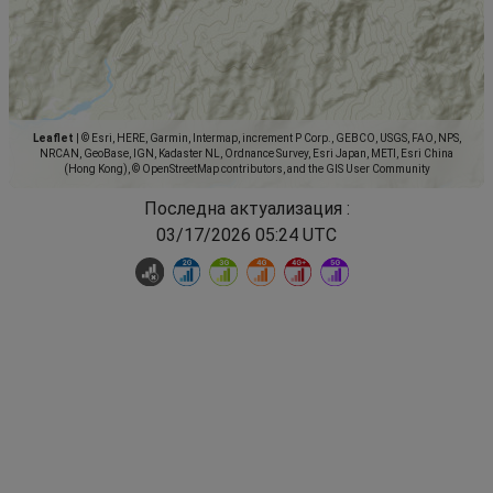
Leaflet
|
© Esri, HERE, Garmin, Intermap, increment P Corp., GEBCO, USGS, FAO, NPS,
NRCAN, GeoBase, IGN, Kadaster NL, Ordnance Survey, Esri Japan, METI, Esri China
(Hong Kong), © OpenStreetMap contributors, and the GIS User Community
Последна актуализация :
03/17/2026 05:24 UTC