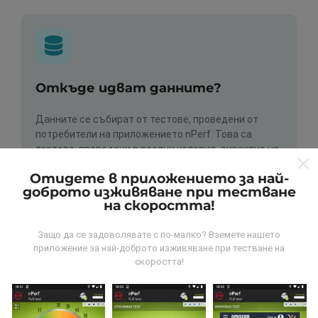
Откъде идват данните?
Данните се събират от тестове, проведени от
потребители на приложението nPerf. Това са
тестове, проведени в реални условия, директно на
място. Ако и вие искате да се включите, всичко,
Отидете в приложението за най-
което трябва да направите, е да изтеглите
доброто изживяване при тестване
приложението nPerf на вашия смартфон.
Колкото
на скоростта!
повече данни има, толкова по-пълни ще бъдат
картите!
Защо да се задоволявате с по-малко? Вземете нашето
приложение за най-доброто изживяване при тестване на
скоростта!