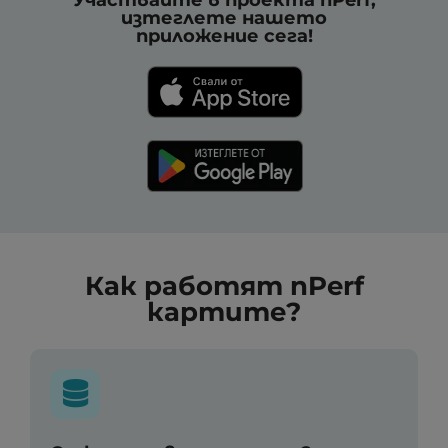
Участвайте в проекта nPerf,
изтеглете нашето
приложение сега!
Как работят nPerf
картите?