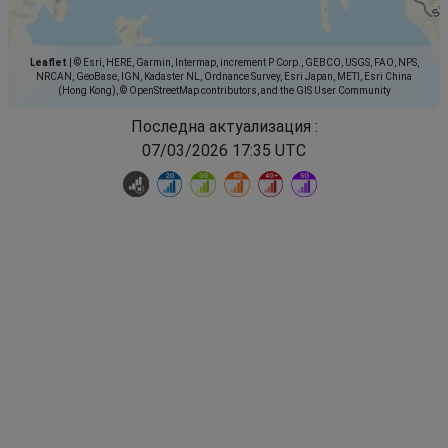
Leaflet
|
© Esri, HERE, Garmin, Intermap, increment P Corp., GEBCO, USGS, FAO, NPS,
NRCAN, GeoBase, IGN, Kadaster NL, Ordnance Survey, Esri Japan, METI, Esri China
(Hong Kong), © OpenStreetMap contributors, and the GIS User Community
Последна актуализация :
07/03/2026 17:35 UTC