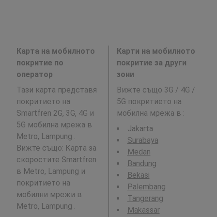
Карта на мобилното
Карти на мобилното
покритие по
покритие за други
оператор
зони
Тази карта представя
Вижте също 3G / 4G /
покритието на
5G покритието на
Smartfren 2G, 3G, 4G и
мобилна мрежа в
:
5G мобилна мрежа в
Jakarta
Metro, Lampung .
Surabaya
Вижте също: Карта за
Medan
скоростите
Smartfren
Bandung
в Metro, Lampung и
Bekasi
покритието на
Palembang
мобилни мрежи в
Tangerang
Metro, Lampung .
Makassar