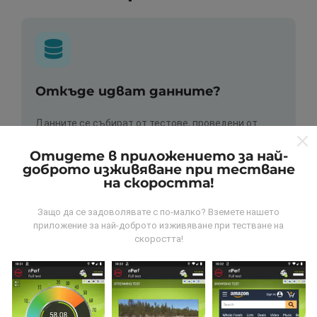
Откъде идват данните?
Данните се събират от тестове, проведени от
потребители на приложението nPerf. Това са
тестове, проведени в реални условия, директно на
Отидете в приложението за най-
доброто изживяване при тестване
място. Ако и вие искате да се включите, всичко,
на скоростта!
което трябва да направите, е да изтеглите
приложението nPerf на вашия смартфон.
Колкото
повече данни има, толкова по-пълни ще бъдат
Защо да се задоволявате с по-малко? Вземете нашето
приложение за най-доброто изживяване при тестване на
картите!
скоростта!