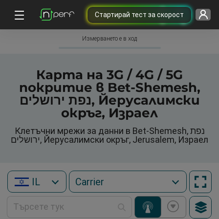
Cтартирай тест за скорост
Измерването е в ход
Карта на 3G / 4G / 5G
покритие в Bet-Shemesh,
נפת ירושלים, Йерусалимски
окръг, Израел
Клетъчни мрежи за данни в Bet-Shemesh, נפת
ירושלים, Йерусалимски окръг, Jerusalem, Израел
IL