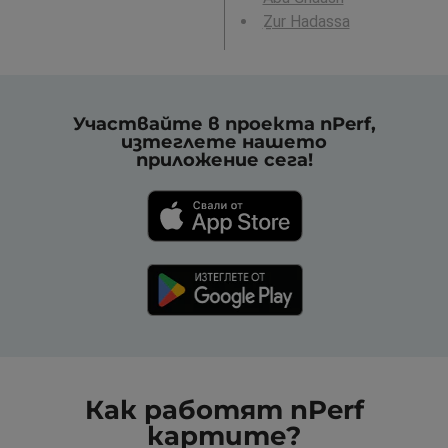
Ẕur Hadassa
Участвайте в проекта nPerf,
изтеглете нашето
приложение сега!
Как работят nPerf
картите?