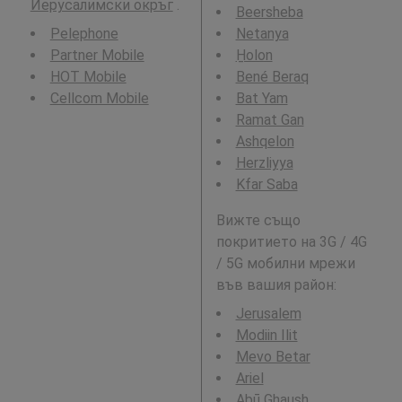
Йерусалимски окръг
.
Beersheba
Pelephone
Netanya
Partner Mobile
H̱olon
HOT Mobile
Bené Beraq
Cellcom Mobile
Bat Yam
Ramat Gan
Ashqelon
Herzliyya
Kfar Saba
Вижте също
покритието на 3G / 4G
/ 5G мобилни мрежи
във вашия район:
Jerusalem
Modiin Ilit
Mevo Betar
Ariel
Abū Ghaush