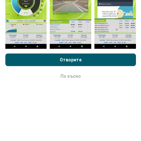
Как се правят актуализациите?
Картите за мрежово покритие се актуализират
автоматично от бот на всеки час. Картите за
скорост се актуализират
всеки 15 минути
.
Данните се показват за две години. След две
Преглеждайки nPerf.com, вие приемате нашата
Политика за
години най-старите данни се премахват от картите
поверителност и използване на бисквитки
както и нашия
веднъж месечно.
тест nPerf
Лицензионно споразумение за краен потребител
Отворете
.
По късно
OK
Колко надежден и точен е?
Тестовете се провеждат на устройствата на
потребителите. Прецизността на геолокацията
зависи от качеството на приемане на GPS сигнала
в момента на теста. За данни от покритието