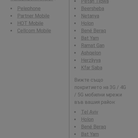
Petaẖ Tiqwa
Pelephone
Beersheba
Partner Mobile
Netanya
HOT Mobile
H̱olon
Cellcom Mobile
Bené Beraq
Bat Yam
Ramat Gan
Ashqelon
Herzliyya
Kfar Saba
Вижте също
покритието на 3G / 4G
/ 5G мобилни мрежи
във вашия район:
Tel Aviv
H̱olon
Bené Beraq
Bat Yam