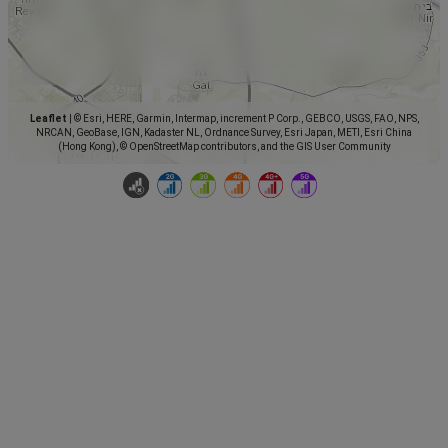
Leaflet
|
© Esri, HERE, Garmin, Intermap, increment P Corp., GEBCO, USGS, FAO, NPS,
NRCAN, GeoBase, IGN, Kadaster NL, Ordnance Survey, Esri Japan, METI, Esri China
(Hong Kong), © OpenStreetMap contributors, and the GIS User Community