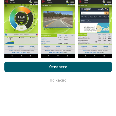
Как се правят актуализациите?
Картите за мрежово покритие се актуализират
автоматично от бот на всеки час. Картите за
Преглеждайки nPerf.com, вие приемате нашата
Политика за
скорост се актуализират
всеки 15 минути
.
поверителност и използване на бисквитки
както и нашия
Данните се показват за две години. След две
тест nPerf
Лицензионно споразумение за краен потребител
Отворете
години най-старите данни се премахват от картите
.
веднъж месечно.
По късно
OK
Колко надежден и точен е?