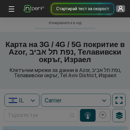
Cтартирай тест за скорост
Измерването е в ход
Карта на 3G / 4G / 5G покритие в
Azor, נפת תל אביב, Телавивски
окръг, Израел
Клетъчни мрежи за данни в Azor, נפת תל אביב,
Телавивски окръг, Tel Aviv District, Израел
IL