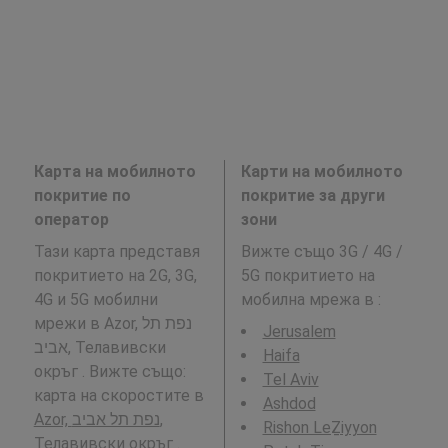
Карта на мобилното
Карти на мобилното
покритие по
покритие за други
оператор
зони
Тази карта представя
Вижте също 3G / 4G /
покритието на 2G, 3G,
5G покритието на
4G и 5G мобилни
мобилна мрежа в
:
мрежи в Azor, נפת תל
Jerusalem
אביב, Телавивски
Haifa
окръг . Вижте също:
Tel Aviv
карта на скоростите в
Ashdod
Azor, נפת תל אביב,
Rishon LeẔiyyon
Телавивски окръг
.