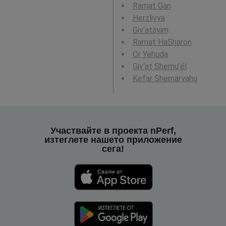
Ramat Gan
Herzliyya
Giv‘atayim
Ramat HaSharon
Or Yehuda
Giv‘at Shemu’él
Kefar Shemaryahu
Участвайте в проекта nPerf,
изтеглете нашето приложение
сега!