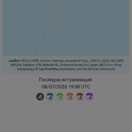
Leaflet
|
© Esri, HERE, Garmin, Intermap, increment P Corp., GEBCO, USGS, FAO, NPS,
NRCAN, GeoBase, IGN, Kadaster NL, Ordnance Survey, Esri Japan, METI, Esri China
(Hong Kong), © OpenStreetMap contributors, and the GIS User Community
Последна актуализация :
08/07/2026 19:08 UTC