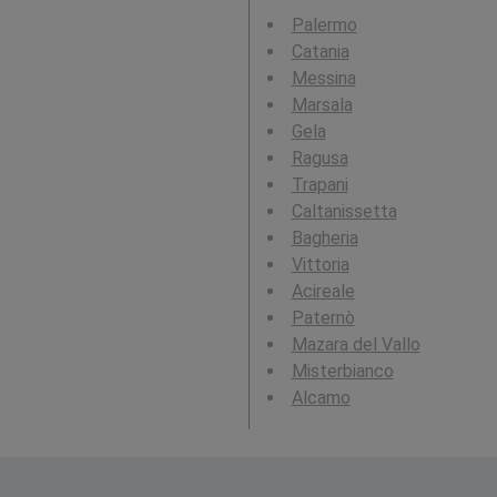
Palermo
Catania
Messina
Marsala
Gela
Ragusa
Trapani
Caltanissetta
Bagheria
Vittoria
Acireale
Paternò
Mazara del Vallo
Misterbianco
Alcamo