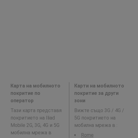
Карта на мобилното
Карти на мобилното
покритие по
покритие за други
оператор
зони
Тази карта представя
Вижте също 3G / 4G /
покритието на Iliad
5G покритието на
Mobile 2G, 3G, 4G и 5G
мобилна мрежа в
:
мобилна мрежа в
Rome