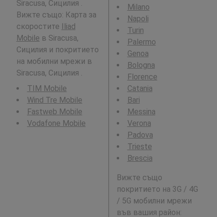
Siracusa, Сицилия .
Milano
Вижте също: Карта за
Napoli
скоростите
Iliad
Turin
Mobile
в Siracusa,
Palermo
Сицилия и покритието
Genoa
на мобилни мрежи в
Bologna
Siracusa, Сицилия .
Florence
TIM Mobile
Catania
Wind Tre Mobile
Bari
Fastweb Mobile
Messina
Vodafone Mobile
Verona
Padova
Trieste
Brescia
Вижте също
покритието на 3G / 4G
/ 5G мобилни мрежи
във вашия район: