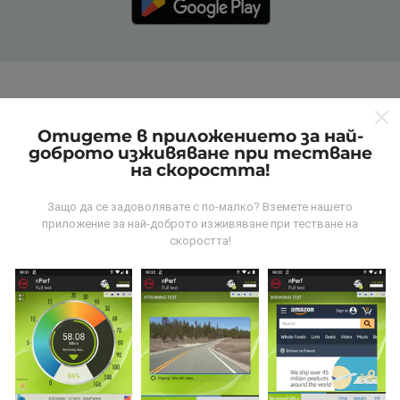
Как работят nPerf
картите?
Отидете в приложението за най-
доброто изживяване при тестване
на скоростта!
Защо да се задоволявате с по-малко? Вземете нашето
приложение за най-доброто изживяване при тестване на
скоростта!
Откъде идват данните?
Данните се събират от тестове, проведени от
потребители на приложението nPerf. Това са
тестове, проведени в реални условия, директно на
място. Ако и вие искате да се включите, всичко,
което трябва да направите, е да изтеглите
приложението nPerf на вашия смартфон.
Колкото