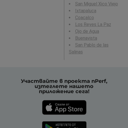
San Miguel Xico Viejo
Ixtapaluca
Coacalco
Los Reyes La Paz
Ojo de Agua
Buenavista
San Pablo de las
Salinas
Участвайте в проекта nPerf,
изтеглете нашето
приложение сега!