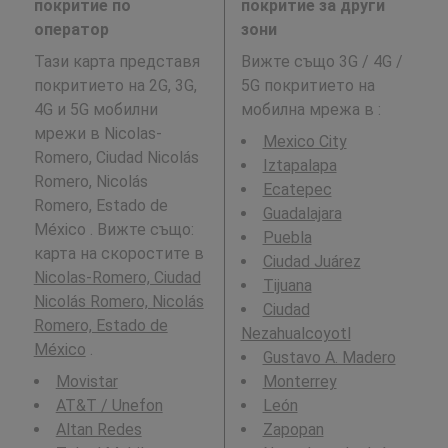
покритие по
покритие за други
оператор
зони
Тази карта представя
Вижте също 3G / 4G /
покритието на 2G, 3G,
5G покритието на
4G и 5G мобилни
мобилна мрежа в
:
мрежи в Nicolas-
Mexico City
Romero, Ciudad Nicolás
Iztapalapa
Romero, Nicolás
Ecatepec
Romero, Estado de
Guadalajara
México . Вижте също:
Puebla
карта на скоростите в
Ciudad Juárez
Nicolas-Romero, Ciudad
Tijuana
Nicolás Romero, Nicolás
Ciudad
Romero, Estado de
Nezahualcoyotl
México
.
Gustavo A. Madero
Movistar
Monterrey
AT&T / Unefon
León
Altan Redes
Zapopan