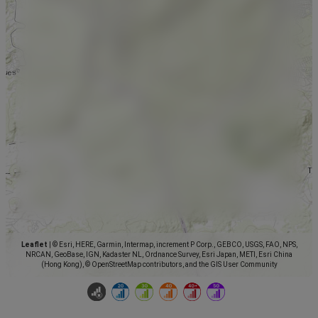
Leaflet
|
© Esri, HERE, Garmin, Intermap, increment P Corp., GEBCO, USGS, FAO, NPS,
NRCAN, GeoBase, IGN, Kadaster NL, Ordnance Survey, Esri Japan, METI, Esri China
(Hong Kong), © OpenStreetMap contributors, and the GIS User Community