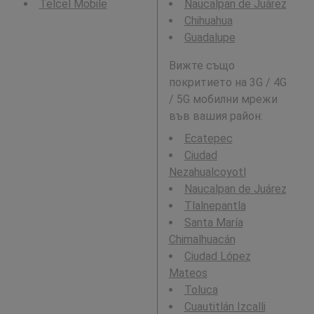
Telcel Mobile
Naucalpan de Juárez
Chihuahua
Guadalupe
Вижте също
покритието на 3G / 4G
/ 5G мобилни мрежи
във вашия район:
Ecatepec
Ciudad
Nezahualcoyotl
Naucalpan de Juárez
Tlalnepantla
Santa María
Chimalhuacán
Ciudad López
Mateos
Toluca
Cuautitlán Izcalli