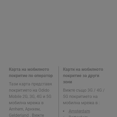
Карта на мобилното
Карти на мобилното
покритие по оператор
покритие за други
зони
Тази карта представя
покритието на Odido
Вижте също 3G / 4G /
Mobile 2G, 3G, 4G и 5G
5G покритието на
мобилна мрежа в
мобилна мрежа в
:
Arnhem, Арнхем,
Amsterdam
Gelderland . Вижте