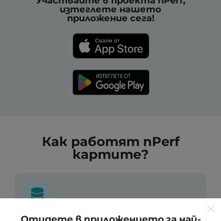
Участвайте в проекта nPerf,
изтеглете нашето
приложение сега!
Как работят nPerf
картите?
Отидете в приложението за най-