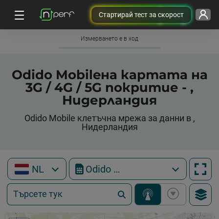
Cтартирай тест за скорост
Измерването е в ход
Odido Mobileна картата на
3G / 4G / 5G покритие - ,
Нидерландия
Odido Mobile клетъчна мрежа за данни в ,
Нидерландия
NL
Odido Mobile