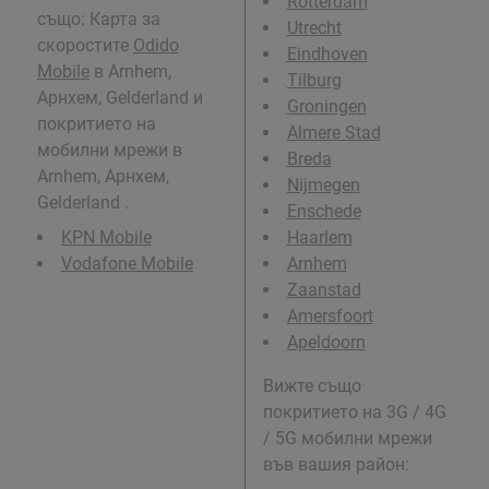
Rotterdam
също: Карта за
Utrecht
скоростите
Odido
Eindhoven
Mobile
в Arnhem,
Tilburg
Арнхем, Gelderland и
Groningen
покритието на
Almere Stad
мобилни мрежи в
Breda
Arnhem, Арнхем,
Nijmegen
Gelderland .
Enschede
KPN Mobile
Haarlem
Vodafone Mobile
Arnhem
Zaanstad
Amersfoort
Apeldoorn
Вижте също
покритието на 3G / 4G
/ 5G мобилни мрежи
във вашия район: