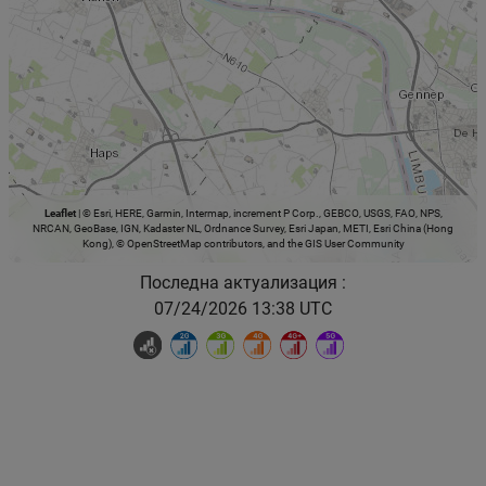
Leaflet
|
© Esri, HERE, Garmin, Intermap, increment P Corp., GEBCO, USGS, FAO, NPS,
NRCAN, GeoBase, IGN, Kadaster NL, Ordnance Survey, Esri Japan, METI, Esri China (Hong
Kong), © OpenStreetMap contributors, and the GIS User Community
Последна актуализация :
07/24/2026 13:38 UTC