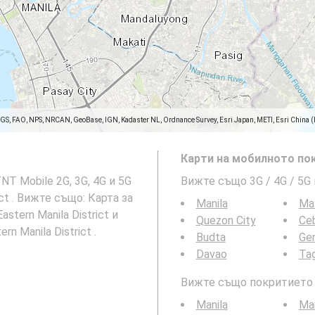
SGS, FAO, NPS, NRCAN, GeoBase, IGN, Kadaster NL, Ordnance Survey, Esri Japan, METI, Esri China 
Карти на мобилното пок
T Mobile 2G, 3G, 4G и 5G
Вижте също 3G / 4G / 5G
ict . Вижте също: Карта за
Manila
Ma
astern Manila District и
Quezon City
Ceb
n Manila District .
Budta
Gen
Davao
Ta
Вижте също покритието н
Manila
Ma