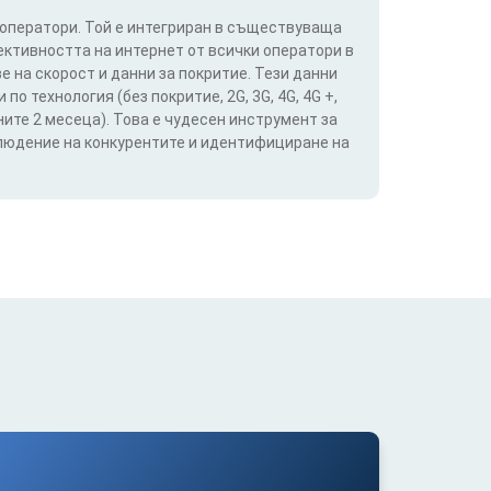
 оператори. Той е интегриран в съществуваща
ективността на интернет от всички оператори в
е на скорост и данни за покритие. Тези данни
о технология (без покритие, 2G, 3G, 4G, 4G +,
ите 2 месеца). Това е чудесен инструмент за
блюдение на конкурентите и идентифициране на