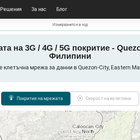
Решения
За нас
Блог
Измерването е в ход
а на 3G / 4G / 5G покритие - Quezon-
Филипини
 клетъчна мрежа за данни в Quezon-City, Eastern Mani
Покритие на мрежата
Скорост на изтегляне