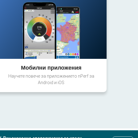
Мобилни приложения
Научете повече за приложението nPerf за
Android и iOS