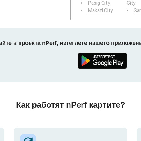
Pasig City
City
Makati City
Sa
айте в проекта nPerf, изтеглете нашето приложени
Как работят nPerf картите?