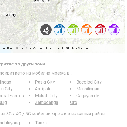
(Hong Kong), © OpenStreetMap contributors, and the GIS User Community
ритие за други зони
 покритието на мобилна мрежа в
:
lingao
Pasig City
Bacolod City
u City
Antipolo
Mansilingan
eral Santos
Makati City
Cagayan de
guig
Zamboanga
Oro
а 3G / 4G / 5G мобилни мрежи във вашия район:
ndaluyong
Tanza