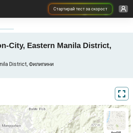
Cтартирай тест за скорост
City, Eastern Manila District,
la District, Филипини
ArcGIS