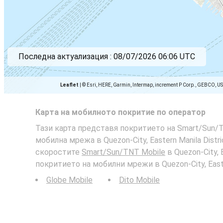
Последна актуализация :
08/07/2026 06:06 UTC
Leaflet
|
© Esri, HERE, Garmin, Intermap, increment P Corp., GEBCO, U
Карта на мобилното покритие по оператор
Тази карта представя покритието на Smart/Sun/TN
мобилна мрежа в Quezon-City, Eastern Manila Distr
скоростите
Smart/Sun/TNT Mobile
в Quezon-City, E
покритието на мобилни мрежи в Quezon-City, Easter
Globe Mobile
Dito Mobile