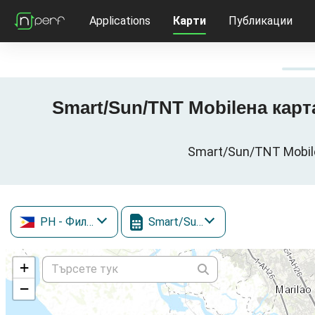
Applications
Карти
Публикации
Smart/Sun/TNT Mobileна картат
Smart/Sun/TNT Mobile
PH
- Филипини
Smart/Sun/TNT Mobile
+
−