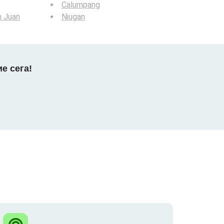
Calumpang
n Juan
Niugan
е сега!