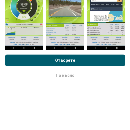
Как се правят актуализациите?
Картите за мрежово покритие се актуализират
автоматично от бот на всеки час. Картите за
скорост се актуализират
всеки 15 минути
.
Преглеждайки nPerf.com, вие приемате нашата
Политика за
Данните се показват за две години. След две
поверителност и използване на бисквитки
както и нашия
години най-старите данни се премахват от картите
тест nPerf
Лицензионно споразумение за краен потребител
веднъж месечно.
Отворете
.
По късно
OK
Колко надежден и точен е?
Тестовете се провеждат на устройствата на
потребителите. Прецизността на геолокацията
зависи от качеството на приемане на GPS сигнала