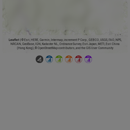
Leaflet
|
© Esri, HERE, Garmin, Intermap, increment P Corp., GEBCO, USGS, FAO, NPS,
NRCAN, GeoBase, IGN, Kadaster NL, Ordnance Survey, Esri Japan, METI, Esri China
(Hong Kong), © OpenStreetMap contributors, and the GIS User Community