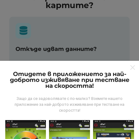
картите?
Откъде идват данните?
Данните се събират от тестове, проведени от
потребители на приложението nPerf. Това са
Отидете в приложението за най-
тестове, проведени в реални условия, директно на
доброто изживяване при тестване
място. Ако и вие искате да се включите, всичко,
на скоростта!
което трябва да направите, е да изтеглите
приложението nPerf на вашия смартфон.
Колкото
Защо да се задоволявате с по-малко? Вземете нашето
повече данни има, толкова по-пълни ще бъдат
приложение за най-доброто изживяване при тестване на
картите!
скоростта!