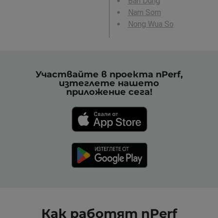
Ban Dung
Nam Som
Nong Wua So
Участвайте в проекта nPerf,
изтеглете нашето
приложение сега!
Как работят nPerf