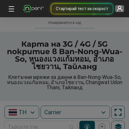
Cтартирай тест за скорост
Измерването е в ход
Карта на 3G / 4G / 5G
покритие в Ban-Nong-Wua-
So, หนองแวงแก้มหอม, อำเภอ
ไชยวาน, Тайланд
Клетъчни мрежи за данни в Ban-Nong-Wua-So,
หนองแวงแก้มหอม, อำเภอไชยวาน, Changwat Udon
Thani, Тайланд
TH