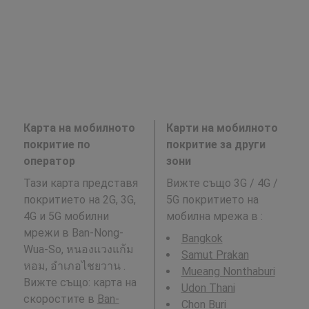
Карта на мобилното
Карти на мобилното
покритие по
покритие за други
оператор
зони
Тази карта представя
Вижте също 3G / 4G /
покритието на 2G, 3G,
5G покритието на
4G и 5G мобилни
мобилна мрежа в
:
мрежи в Ban-Nong-
Bangkok
Wua-So, หนองแวงแก้ม
Samut Prakan
หอม, อำเภอไชยวาน .
Mueang Nonthaburi
Вижте също: карта на
Udon Thani
скоростите в
Ban-
Chon Buri