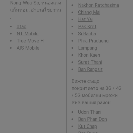
Nong-Wua-So, หนองแวง
Nakhon Ratchasima
แก้มหอม, อำเภอไชยวาน
Chiang Mai
.
Hat Yai
dtac
Pak Kret
NT Mobile
Si Racha
True Move H
Phra Pradaeng
AIS Mobile
Lampang
Khon Kaen
Surat Thani
Ban Rangsit
Вижте също
покритието на 3G / 4G
/ 5G мобилни мрежи
във вашия район:
Udon Thani
Ban Phan Don
Kut Chap