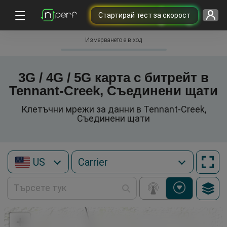
Cтартирай тест за скорост
Измерването е в ход
3G / 4G / 5G карта с битрейт в
Tennant-Creek, Съединени щати
Клетъчни мрежи за данни в Tennant-Creek,
Съединени щати
US
+