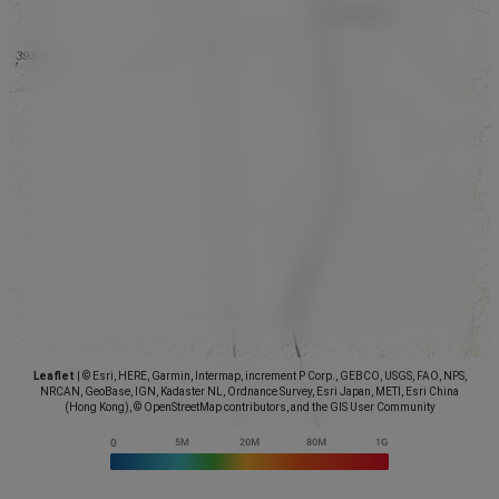
Leaflet
|
© Esri, HERE, Garmin, Intermap, increment P Corp., GEBCO, USGS, FAO, NPS,
NRCAN, GeoBase, IGN, Kadaster NL, Ordnance Survey, Esri Japan, METI, Esri China
(Hong Kong), © OpenStreetMap contributors, and the GIS User Community