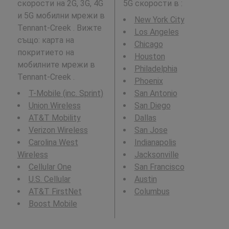
скорости на 2G, 3G, 4G
5G скорости в
:
и 5G мобилни мрежи в
New York City
Tennant-Creek . Вижте
Los Angeles
също: карта на
Chicago
покритието на
Houston
мобилните мрежи в
Philadelphia
Tennant-Creek .
Phoenix
T-Mobile (inc. Sprint)
San Antonio
Union Wireless
San Diego
AT&T Mobility
Dallas
Verizon Wireless
San Jose
Carolina West
Indianapolis
Wireless
Jacksonville
Cellular One
San Francisco
U.S. Cellular
Austin
AT&T FirstNet
Columbus
Boost Mobile