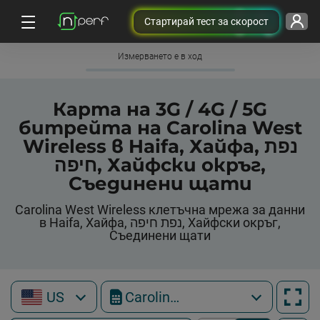
Cтартирай тест за скорост
Измерването е в ход
Карта на 3G / 4G / 5G
битрейта на Carolina West
Wireless в Haifa, Хайфа, נפת
חיפה, Хайфски окръг,
Съединени щати
Carolina West Wireless клетъчна мрежа за данни
в Haifa, Хайфа, נפת חיפה, Хайфски окръг,
Съединени щати
US
Carolina West Wireless