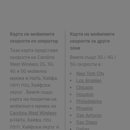
Карта на мобилните
Карти на мобилните
скорости по оператор
скорости за други
зони
Тази карта представя
скорости на Carolina
Вижте също 3G / 4G /
West Wireless 2G, 3G,
5G скорости в
:
4G и 5G мобилна
New York City
мрежа в Haifa, Хайфа,
Los Angeles
נפת חיפה, Хайфски
Chicago
окръг . Вижте също:
Houston
карта на покритие на
Philadelphia
мобилната мрежа на
Phoenix
Carolina West Wireless
San Antonio
в Haifa, Хайфа, נפת
San Diego
חיפה, Хайфски окръг и
Dallas