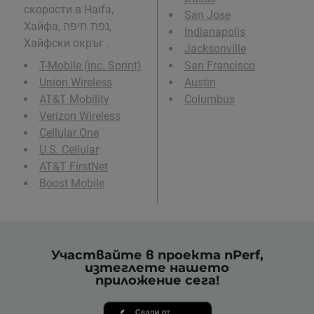
скорости в Haifa,
San Jose
Хайфа, נפת חיפה,
Indianapolis
Хайфски окръг .
Jacksonville
T-Mobile (inc. Sprint)
San Francisco
Union Wireless
Austin
AT&T Mobility
Columbus
Verizon Wireless
Cellular One
U.S. Cellular
AT&T FirstNet
Boost Mobile
Участвайте в проекта nPerf,
изтеглете нашето
приложение сега!