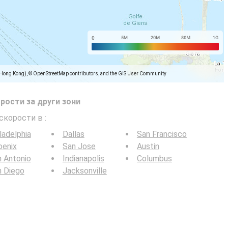
(Hong Kong), © OpenStreetMap contributors, and the GIS User Community
рости за други зони
 скорости в
:
ladelphia
Dallas
San Francisco
oenix
San Jose
Austin
 Antonio
Indianapolis
Columbus
n Diego
Jacksonville