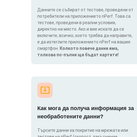
Данните се събират от тестове, проведени от
потребители на приложението nPerf. Това са
тестове, проведени в реални условия,
директно на място. Ако и вие искате да се
включите, всичко, което трябва да направите,
е да изтеглите приложението nPerf на вашия
смартфон.
Колкото повече данни има,
толкова по-пълни ще бъдат картите!
Как мога да получа информация за
необработените данни?
Търсите данни за покритие на мрежата или
тестове на nPerf (скорост, закъснение,