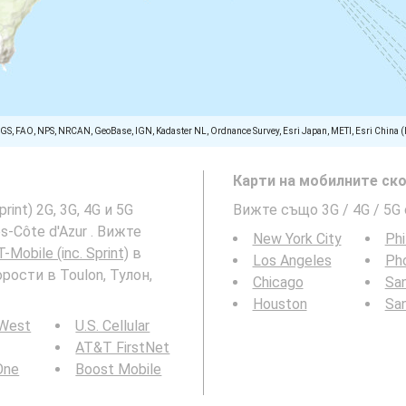
SGS, FAO, NPS, NRCAN, GeoBase, IGN, Kadaster NL, Ordnance Survey, Esri Japan, METI, Esri China 
Карти на мобилните ско
int) 2G, 3G, 4G и 5G
Вижте също 3G / 4G / 5G
s-Côte d'Azur . Вижте
New York City
Phi
T-Mobile (inc. Sprint)
в
Los Angeles
Ph
орости в Toulon, Тулон,
Chicago
San
Houston
Sa
 West
U.S. Cellular
AT&T FirstNet
 One
Boost Mobile