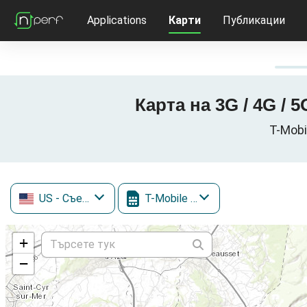
Applications
Карти
Публикации
Карта на 3G / 4G / 
T-Mobi
US
- Съединени щати
T-Mobile (inc. Sprint)
+
−