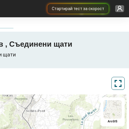
Cтартирай тест за скорост
) в , Съединени щати
ни щати
ArcGIS