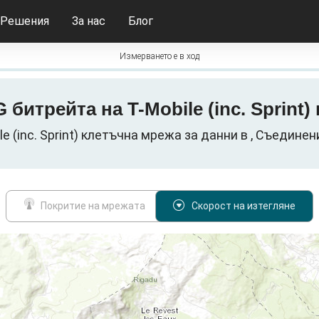
Решения
За нас
Блог
Измерването е в ход
5G битрейта на T-Mobile (inc. Sprint
le (inc. Sprint) клетъчна мрежа за данни в , Съедине
Покритие на мрежата
Скорост на изтегляне