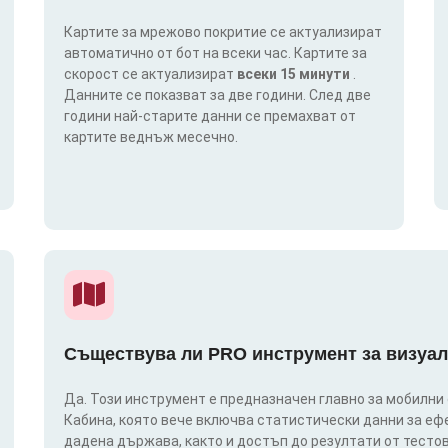
Картите за мрежово покритие се актуализират
автоматично от бот на всеки час. Картите за
скорост се актуализират
всеки 15 минути
.
Данните се показват за две години. След две
години най-старите данни се премахват от
картите веднъж месечно.
Съществува ли PRO инструмент за визуал
Да. Този инструмент е предназначен главно за мобилни
Кабина, която вече включва статистически данни за еф
дадена държава, както и достъп до резултати от тестов