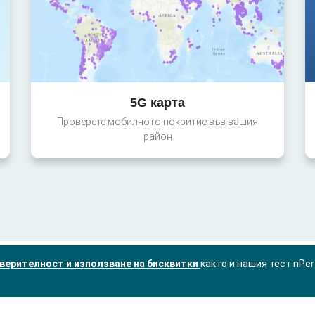
5G карта
Проверете мобилното покритие във вашия
район
верителност и използване на бисквитки
както и нашия тест nPe