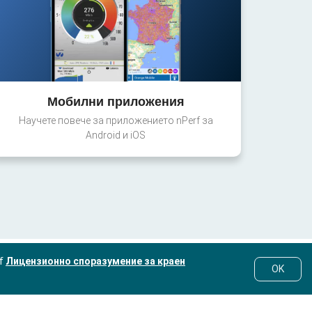
Мобилни приложения
Научете повече за приложението nPerf за
Android и iOS
rf
Лицензионно споразумение за краен
OK