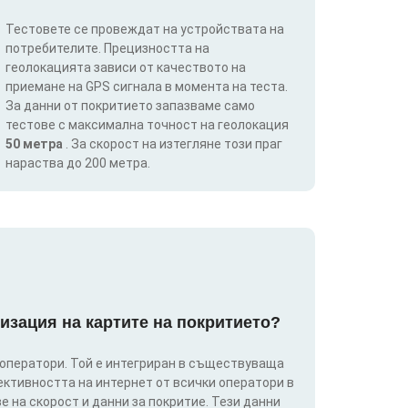
Тестовете се провеждат на устройствата на
потребителите. Прецизността на
геолокацията зависи от качеството на
приемане на GPS сигнала в момента на теста.
За данни от покритието запазваме само
тестове с максимална точност на геолокация
50 метра
. За скорост на изтегляне този праг
нараства до 200 метра.
изация на картите на покритието?
 оператори. Той е интегриран в съществуваща
ективността на интернет от всички оператори в
е на скорост и данни за покритие. Тези данни