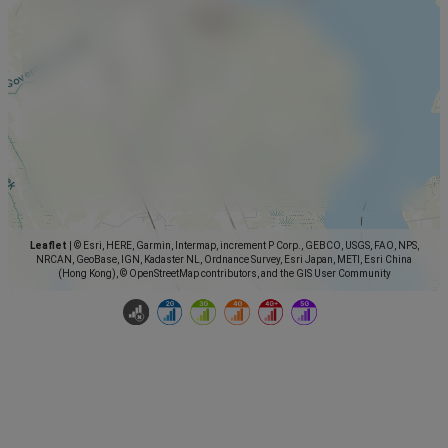
Leaflet
|
© Esri, HERE, Garmin, Intermap, increment P Corp., GEBCO, USGS, FAO, NPS,
NRCAN, GeoBase, IGN, Kadaster NL, Ordnance Survey, Esri Japan, METI, Esri China
(Hong Kong), © OpenStreetMap contributors, and the GIS User Community