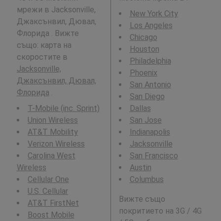
мрежи в Jacksonville,
New York City
Джаксънвил, Дювал,
Los Angeles
Флорида . Вижте
Chicago
също: карта на
Houston
скоростите в
Philadelphia
Jacksonville,
Phoenix
Джаксънвил, Дювал,
San Antonio
Флорида
.
San Diego
T-Mobile (inc. Sprint)
Dallas
Union Wireless
San Jose
AT&T Mobility
Indianapolis
Verizon Wireless
Jacksonville
Carolina West
San Francisco
Wireless
Austin
Cellular One
Columbus
U.S. Cellular
Вижте също
AT&T FirstNet
покритието на 3G / 4G
Boost Mobile