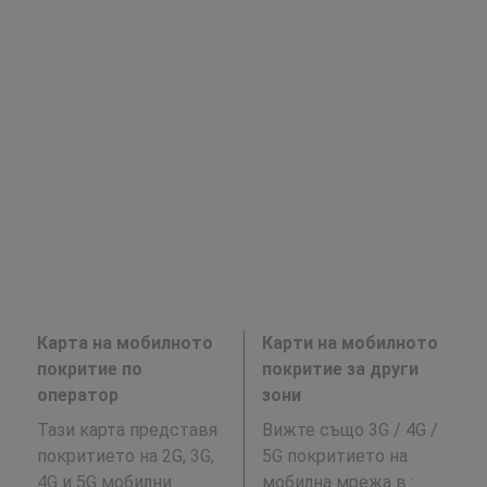
Карта на мобилното
Карти на мобилното
покритие по
покритие за други
оператор
зони
Тази карта представя
Вижте също 3G / 4G /
покритието на 2G, 3G,
5G покритието на
4G и 5G мобилни
мобилна мрежа в
: