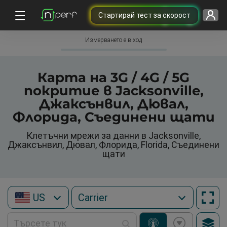
Cтартирай тест за скорост
Измерването е в ход
Карта на 3G / 4G / 5G
покритие в Jacksonville,
Джаксънвил, Дювал,
Флорида, Съединени щати
Клетъчни мрежи за данни в Jacksonville,
Джаксънвил, Дювал, Флорида, Florida, Съединени
щати
US