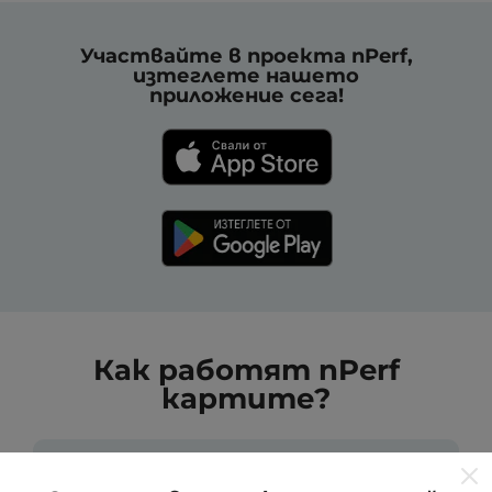
Участвайте в проекта nPerf,
изтеглете нашето
приложение сега!
Как работят nPerf
картите?