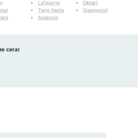
y
Lafayette
Elkhart
rmel
Terre Haute
Greenwood
hers
Anderson
е сега!