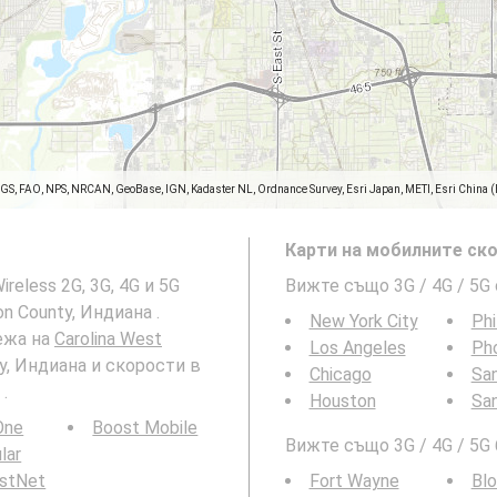
SGS, FAO, NPS, NRCAN, GeoBase, IGN, Kadaster NL, Ordnance Survey, Esri Japan, METI, Esri China 
Карти на мобилните ско
reless 2G, 3G, 4G и 5G
Вижте също 3G / 4G / 5G
n County, Индиана .
New York City
Phi
ежа на
Carolina West
Los Angeles
Ph
ty, Индиана и скорости в
Chicago
San
.
Houston
Sa
 One
Boost Mobile
Вижте също 3G / 4G / 5G
ular
rstNet
Fort Wayne
Bl