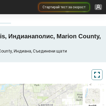
Cтартирай тест за скорост
olis, Индианаполис, Marion County,
n County, Индиана, Съединени щати
ArcGIS