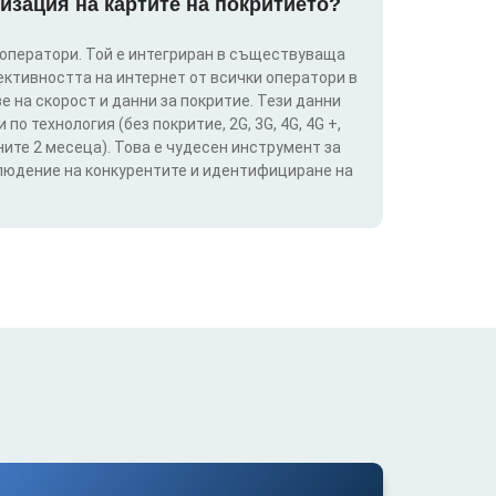
изация на картите на покритието?
 оператори. Той е интегриран в съществуваща
ективността на интернет от всички оператори в
е на скорост и данни за покритие. Тези данни
о технология (без покритие, 2G, 3G, 4G, 4G +,
ите 2 месеца). Това е чудесен инструмент за
блюдение на конкурентите и идентифициране на