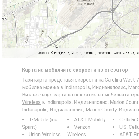
Leaflet
|
© Esri, HERE, Garmin, Intermap, increment P Corp., GEBCO, U
Карта на мобилните скорости по оператор
Тази карта представя скорости на Carolina West Wi
мобилна мрежа в Indianapolis, Индианаполис, Mario
Вижте също: карта на покритие на мобилната мр
Wireless
в Indianapolis, Индианаполис, Marion Coun
Indianapolis, Индианаполис, Marion County, Индиана 
T-Mobile (inc.
AT&T Mobility
Cellular
Sprint)
Verizon
U.S. Cell
Union Wireless
Wireless
AT&T Fi