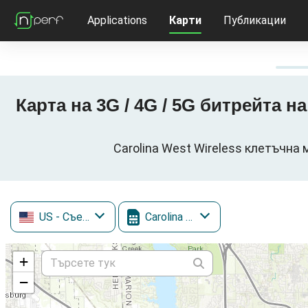
Applications
Карти
Публикации
Карта на 3G / 4G / 5G битрейта на
Carolina West Wireless клетъчна 
US
- Съединени щати
Carolina West Wireless
+
−