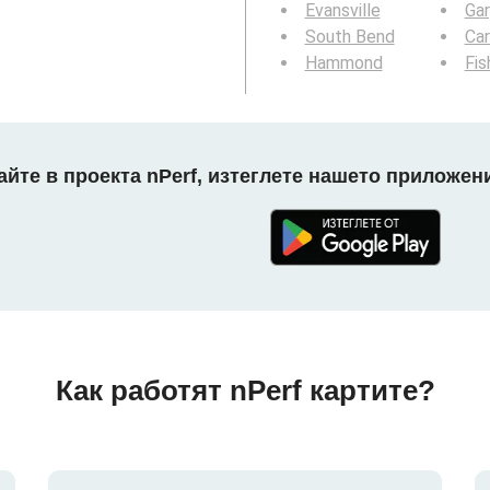
Evansville
Gar
South Bend
Ca
Hammond
Fis
айте в проекта nPerf, изтеглете нашето приложени
Как работят nPerf картите?