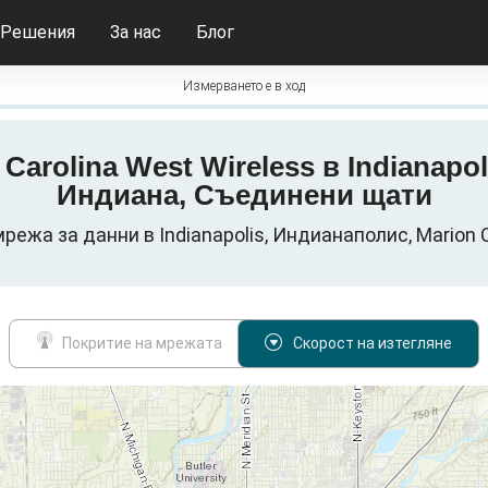
Решения
За нас
Блог
Измерването е в ход
 Carolina West Wireless в Indianap
Индиана, Съединени щати
мрежа за данни в Indianapolis, Индианаполис, Mario
Покритие на мрежата
Скорост на изтегляне