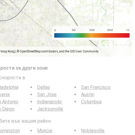
(Hong Kong), © OpenStreetMap contributors, and the GIS User Community
рости за други зони
 скорости в
:
ladelphia
Dallas
San Francisco
oenix
San Jose
Austin
 Antonio
Indianapolis
Columbus
n Diego
Jacksonville
 бита във вашия район:
oomington
Muncie
Noblesville