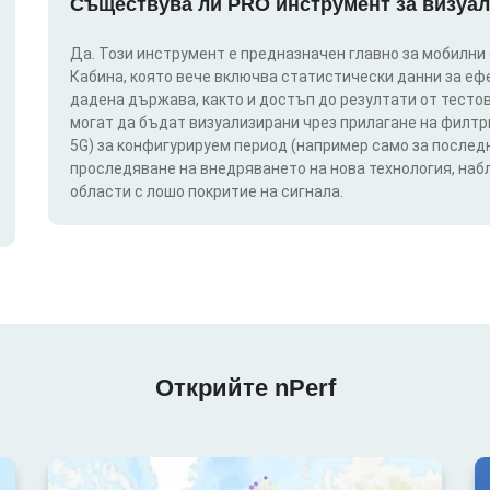
Съществува ли PRO инструмент за визуал
Да. Този инструмент е предназначен главно за мобилни
Кабина, която вече включва статистически данни за еф
дадена държава, както и достъп до резултати от тестов
могат да бъдат визуализирани чрез прилагане на филтри п
5G) за конфигурируем период (например само за последн
проследяване на внедряването на нова технология, на
области с лошо покритие на сигнала.
Открийте nPerf