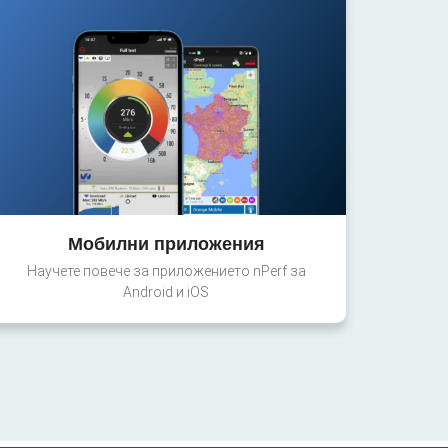
Мобилни приложения
Научете повече за приложението nPerf за
Android и iOS