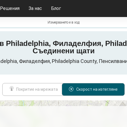
Решения
За нас
Блог
Измерването е в ход
т в Philadelphia, Филаделфия, Phila
Съединени щати
delphia, Филаделфия, Philadelphia County, Пенсилван
Покритие на мрежата
Скорост на изтегляне