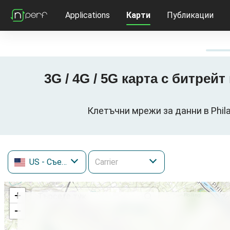
Applications
Карти
Публикации
3G / 4G / 5G карта с битрей
Клетъчни мрежи за данни в Phila
US
- Съединени щати
+
−