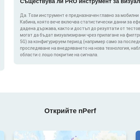
Съществува ли PRO инструмент за визуал
Да. Този инструмент е предназначен главно за мобилни
Кабина, която вече включва статистически данни за еф
дадена държава, както и достъп до резултати от тестов
могат да бъдат визуализирани чрез прилагане на филтри п
5G) за конфигурируем период (например само за последн
проследяване на внедряването на нова технология, на
области с лошо покритие на сигнала.
Открийте nPerf