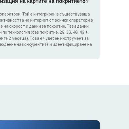
изация на картите на покритието?
 оператори. Той е интегриран в съществуваща
ективността на интернет от всички оператори в
е на скорост и данни за покритие. Тези данни
о технология (без покритие, 2G, 3G, 4G, 4G +,
ите 2 месеца). Това е чудесен инструмент за
блюдение на конкурентите и идентифициране на