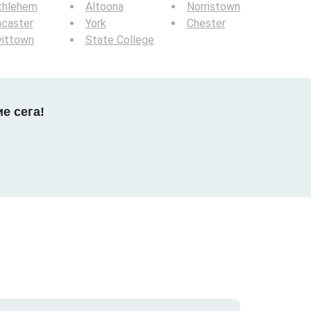
thlehem
Altoona
Norristown
ncaster
York
Chester
vittown
State College
е сега!