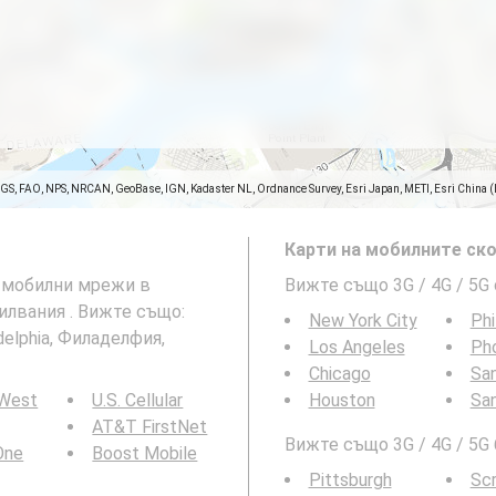
SGS, FAO, NPS, NRCAN, GeoBase, IGN, Kadaster NL, Ordnance Survey, Esri Japan, METI, Esri China 
Карти на мобилните ско
G мобилни мрежи в
Вижте също 3G / 4G / 5G
нсилвания . Вижте също:
New York City
Phi
elphia, Филаделфия,
Los Angeles
Ph
Chicago
San
 West
U.S. Cellular
Houston
Sa
AT&T FirstNet
Вижте също 3G / 4G / 5G
 One
Boost Mobile
Pittsburgh
Sc