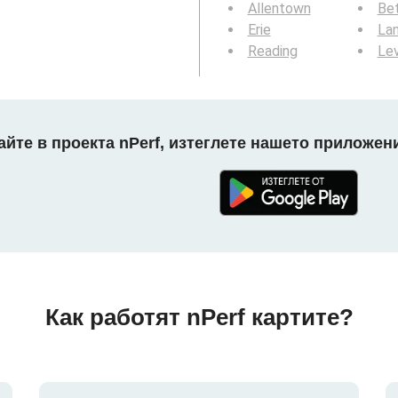
Allentown
Be
Erie
La
Reading
Le
айте в проекта nPerf, изтеглете нашето приложени
Как работят nPerf картите?