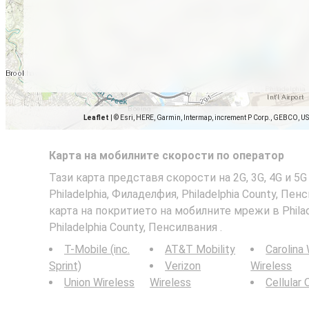
Leaflet
|
© Esri, HERE, Garmin, Intermap, increment P Corp., GEBCO, U
Карта на мобилните скорости по оператор
Тази карта представя скорости на 2G, 3G, 4G и 5
Philadelphia, Филаделфия, Philadelphia County, Пе
карта на покритието на мобилните мрежи в Philad
Philadelphia County, Пенсилвания .
T-Mobile (inc.
AT&T Mobility
Carolina
Sprint)
Verizon
Wireless
Union Wireless
Wireless
Cellular