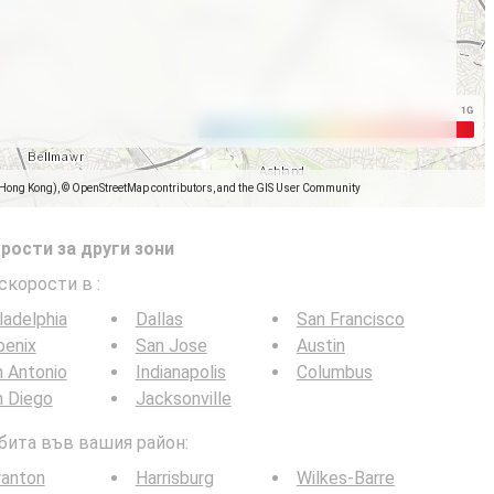
(Hong Kong), © OpenStreetMap contributors, and the GIS User Community
рости за други зони
 скорости в
:
ladelphia
Dallas
San Francisco
oenix
San Jose
Austin
 Antonio
Indianapolis
Columbus
n Diego
Jacksonville
 бита във вашия район:
ranton
Harrisburg
Wilkes-Barre