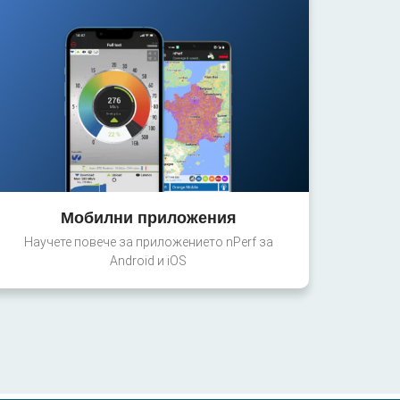
Мобилни приложения
Научете повече за приложението nPerf за
Android и iOS