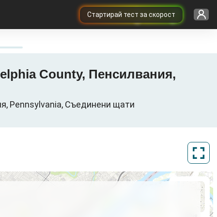
Cтартирай тест за скорост
delphia County, Пенсилвания,
ия, Pennsylvania, Съединени щати
ArcGIS