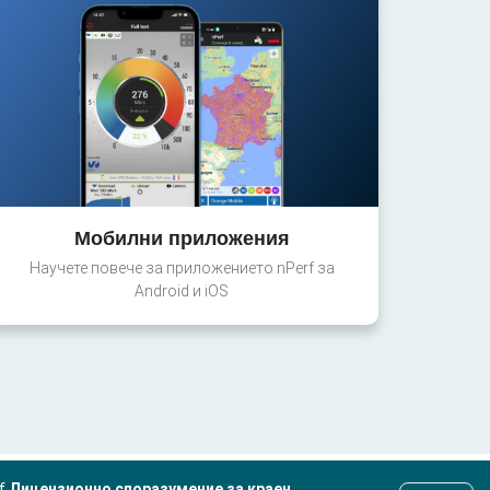
Мобилни приложения
Научете повече за приложението nPerf за
Android и iOS
rf
Лицензионно споразумение за краен