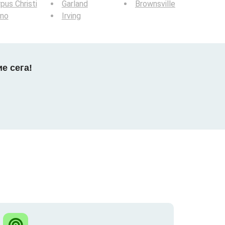
pus Christi
Garland
Brownsville
ano
Irving
е сега!