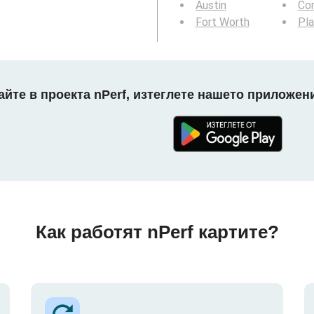
Austin
Cor
Fort Worth
Pl
айте в проекта nPerf, изтеглете нашето приложени
Как работят nPerf картите?