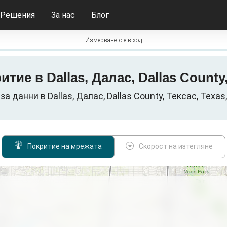
Решения
За нас
Блог
Измерването е в ход
ритие в Dallas, Далас, Dallas Coun
а данни в Dallas, Далас, Dallas County, Тексас, Texa
Покритие на мрежата
Скорост на изтегляне