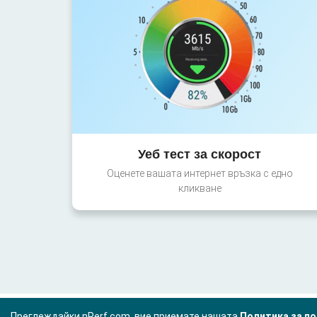
Уеб тест за скорост
Оценете вашата интернет връзка с едно
кликване
Преглеждайки nPerf.com, вие приемате нашата
Политика за по