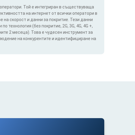
 оператори. Той е интегриран в съществуваща
ективността на интернет от всички оператори в
е на скорост и данни за покритие. Тези данни
о технология (без покритие, 2G, 3G, 4G, 4G +,
ите 2 месеца). Това е чудесен инструмент за
блюдение на конкурентите и идентифициране на