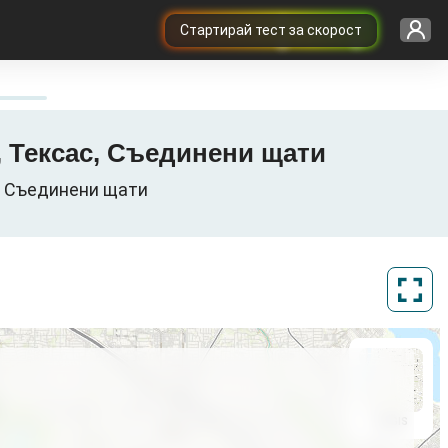
Cтартирай тест за скорост
ty, Тексас, Съединени щати
s, Съединени щати
ArcGIS