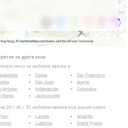
(Hong Kong), © OpenStreetMap contributors, and the GIS User Community
ритие за други зони
 покритието на мобилна мрежа в
:
ladelphia
Dallas
San Francisco
oenix
San Jose
Austin
 Antonio
Indianapolis
Columbus
n Diego
Jacksonville
а 3G / 4G / 5G мобилни мрежи във вашия район:
Paso
Laredo
Amarillo
ington
Lubbock
Grand Prairie