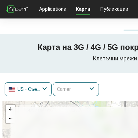
Applications
Карти
Публикации
Карта на 3G / 4G / 5G пок
Клетъчни мрежи з
US
- Съединени щати
+
−