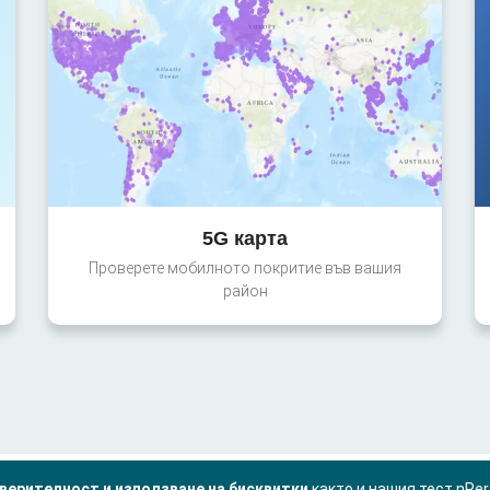
5G карта
Проверете мобилното покритие във вашия
район
верителност и използване на бисквитки
както и нашия тест nPe