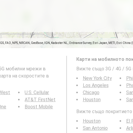
SGS, FAO, NPS, NRCAN, GeoBase, IGN, Kadaster NL, Ordnance Survey, Esri Japan, METI, Esri China 
Карти на мобилното пок
и 5G мобилни мрежи в
Вижте също 3G / 4G / 5G
 карта на скоростите в
New York City
Phi
Los Angeles
Ph
 West
U.S. Cellular
Chicago
San
AT&T FirstNet
Houston
Sa
 One
Boost Mobile
Вижте също покритието н
Houston
El 
San Antonio
Arl