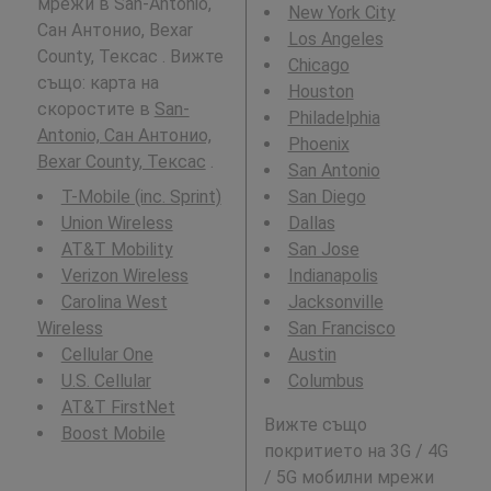
мрежи в San-Antonio,
New York City
Сан Антонио, Bexar
Los Angeles
County, Тексас . Вижте
Chicago
също: карта на
Houston
скоростите в
San-
Philadelphia
Antonio, Сан Антонио,
Phoenix
Bexar County, Тексас
.
San Antonio
T-Mobile (inc. Sprint)
San Diego
Union Wireless
Dallas
AT&T Mobility
San Jose
Verizon Wireless
Indianapolis
Carolina West
Jacksonville
Wireless
San Francisco
Cellular One
Austin
U.S. Cellular
Columbus
AT&T FirstNet
Вижте също
Boost Mobile
покритието на 3G / 4G
/ 5G мобилни мрежи