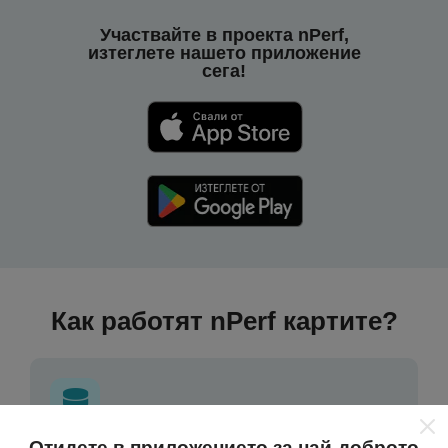
Участвайте в проекта nPerf,
изтеглете нашето приложение
сега!
Как работят nPerf картите?
Отидете в приложението за най-доброто