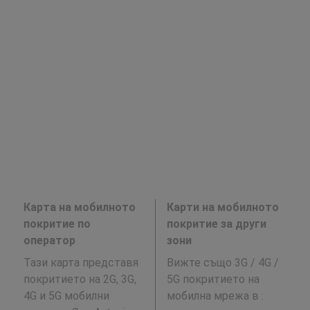
Карта на мобилното
Карти на мобилното
покритие по
покритие за други
оператор
зони
Тази карта представя
Вижте също 3G / 4G /
покритието на 2G, 3G,
5G покритието на
4G и 5G мобилни
мобилна мрежа в
: