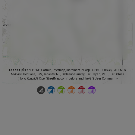
Leaflet
|
© Esri, HERE, Garmin, Intermap, increment P Corp., GEBCO, USGS, FAO, NPS,
NRCAN, GeoBase, IGN, Kadaster NL, Ordnance Survey, Esri Japan, METI, Esri China
(Hong Kong), © OpenStreetMap contributors, and the GIS User Community