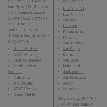
скорости на T-Mobile
5G скорости в
:
(inc. Sprint) 2G, 3G, 4G и
New York City
5G мобилна мрежа в .
Los Angeles
Вижте също: карта на
Chicago
покритие на
Houston
мобилната мрежа на
Philadelphia
T-Mobile (inc. Sprint)
в и
Phoenix
скорости в .
San Antonio
Union Wireless
San Diego
AT&T Mobility
Dallas
Verizon Wireless
San Jose
Carolina West
Indianapolis
Wireless
Jacksonville
Cellular One
San Francisco
U.S. Cellular
Austin
AT&T FirstNet
Columbus
Boost Mobile
Вижте също 3G / 4G /
5G бита във вашия