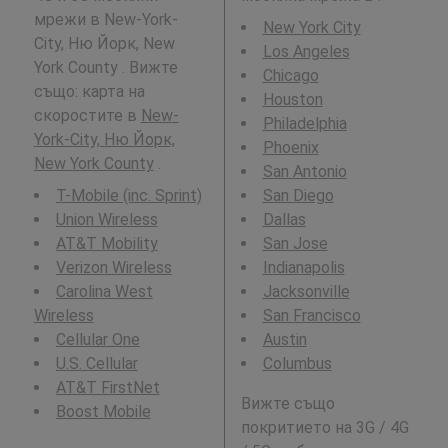
мрежи в New-York-
New York City
City, Ню Йорк, New
Los Angeles
York County . Вижте
Chicago
също: карта на
Houston
скоростите в
New-
Philadelphia
York-City, Ню Йорк,
Phoenix
New York County
.
San Antonio
T-Mobile (inc. Sprint)
San Diego
Union Wireless
Dallas
AT&T Mobility
San Jose
Verizon Wireless
Indianapolis
Carolina West
Jacksonville
Wireless
San Francisco
Cellular One
Austin
U.S. Cellular
Columbus
AT&T FirstNet
Вижте също
Boost Mobile
покритието на 3G / 4G