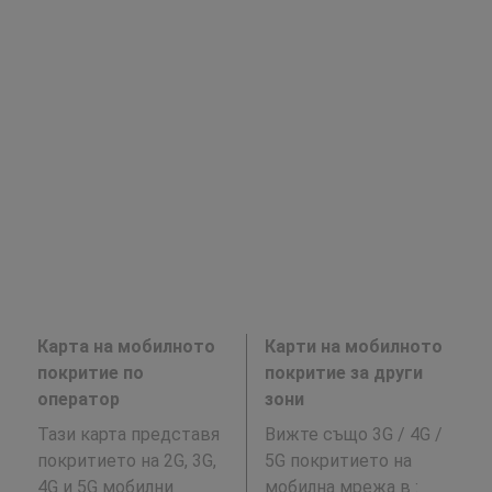
Карта на мобилното
Карти на мобилното
покритие по
покритие за други
оператор
зони
Тази карта представя
Вижте също 3G / 4G /
покритието на 2G, 3G,
5G покритието на
4G и 5G мобилни
мобилна мрежа в
: