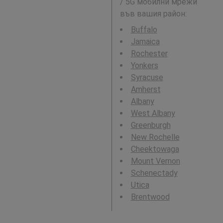
/ 5G мобилни мрежи
във вашия район:
Buffalo
Jamaica
Rochester
Yonkers
Syracuse
Amherst
Albany
West Albany
Greenburgh
New Rochelle
Cheektowaga
Mount Vernon
Schenectady
Utica
Brentwood