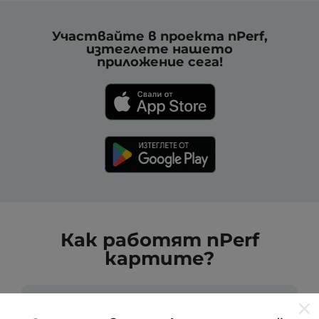
Участвайте в проекта nPerf,
изтеглете нашето
приложение сега!
Как работят nPerf
картите?