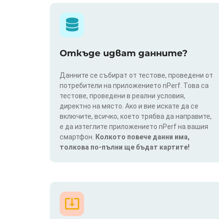
Откъде идват данните?
Данните се събират от тестове, проведени от
потребители на приложението nPerf. Това са
тестове, проведени в реални условия,
директно на място. Ако и вие искате да се
включите, всичко, което трябва да направите,
е да изтеглите приложението nPerf на вашия
смартфон.
Колкото повече данни има,
толкова по-пълни ще бъдат картите!