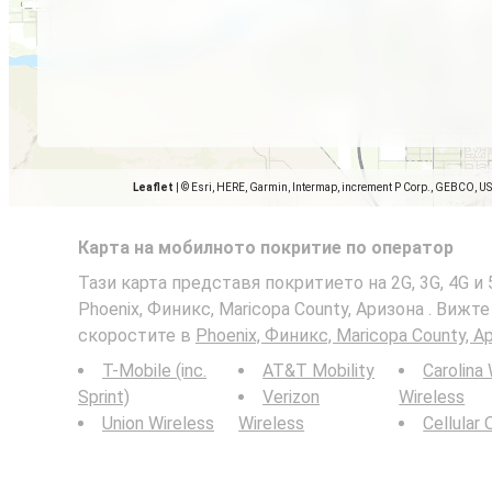
Leaflet
|
© Esri, HERE, Garmin, Intermap, increment P Corp., GEBCO, U
Карта на мобилното покритие по оператор
Тази карта представя покритието на 2G, 3G, 4G 
Phoenix, Финикс, Maricopa County, Аризона . Вижте
скоростите в
Phoenix, Финикс, Maricopa County, А
T-Mobile (inc.
AT&T Mobility
Carolina
Sprint)
Verizon
Wireless
Union Wireless
Wireless
Cellular