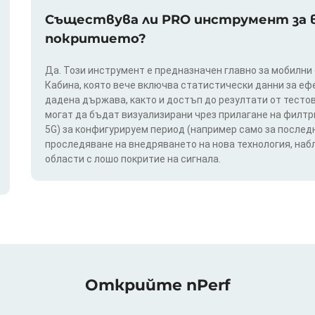
Съществува ли PRO инструмент за в
покритието?
Да. Този инструмент е предназначен главно за мобилни
Кабина, която вече включва статистически данни за еф
дадена държава, както и достъп до резултати от тестов
могат да бъдат визуализирани чрез прилагане на филтри п
5G) за конфигурируем период (например само за последн
проследяване на внедряването на нова технология, на
области с лошо покритие на сигнала.
Открийте nPerf