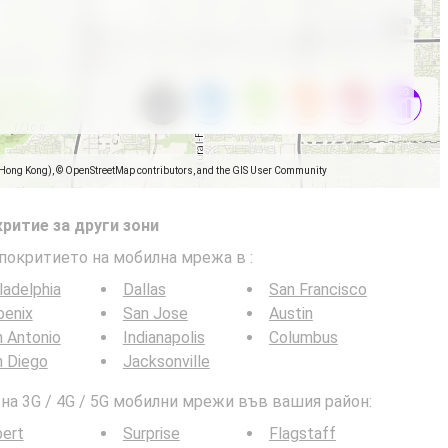
(Hong Kong), © OpenStreetMap contributors, and the GIS User Community
ритие за други зони
 покритието на мобилна мрежа в
:
ladelphia
Dallas
San Francisco
oenix
San Jose
Austin
 Antonio
Indianapolis
Columbus
n Diego
Jacksonville
а 3G / 4G / 5G мобилни мрежи във вашия район:
bert
Surprise
Flagstaff