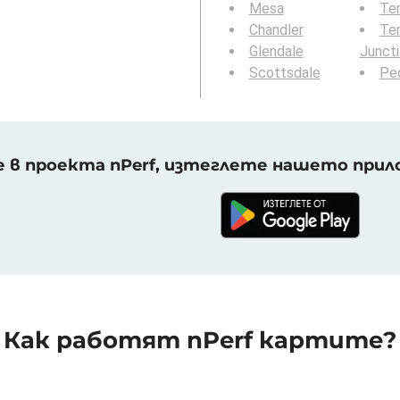
Mesa
Te
Chandler
Te
Glendale
Junct
Scottsdale
Peo
 в проекта nPerf, изтеглете нашето прило
Как работят nPerf картите?