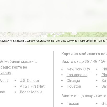
SGS, FAO, NPS, NRCAN, GeoBase, IGN, Kadaster NL, Ordnance Survey, Esri Japan, METI, Esri China 
Карти на мобилното пок
и 5G мобилни мрежи в
Вижте също 3G / 4G / 5G
 също: карта на
New York City
Phi
ризона
.
Los Angeles
Ph
 West
U.S. Cellular
Chicago
San
AT&T FirstNet
Houston
Sa
 One
Boost Mobile
Вижте също покритието н
Tucson
Gil