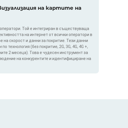
изуализация на картите на
 оператори. Той е интегриран в съществуваща
ективността на интернет от всички оператори в
е на скорост и данни за покритие. Тези данни
о технология (без покритие, 2G, 3G, 4G, 4G +,
ите 2 месеца). Това е чудесен инструмент за
блюдение на конкурентите и идентифициране на