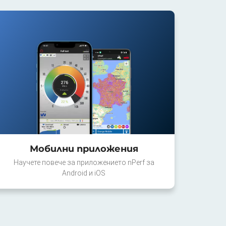
Мобилни приложения
Научете повече за приложението nPerf за
Android и iOS