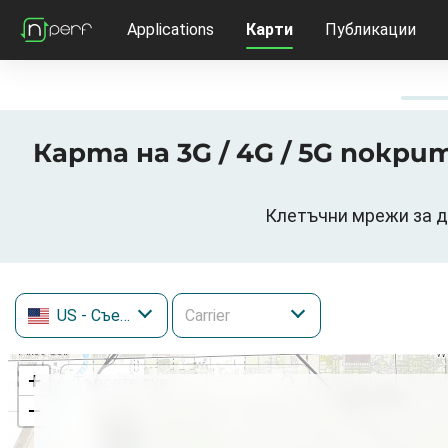
Applications
Карти
Публикации
Карта на 3G / 4G / 5G покри
Клетъчни мрежи за да
US
- Съединени щати
+
−