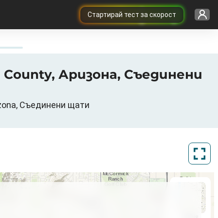
Cтартирай тест за скорост
a County, Аризона, Съединени
izona, Съединени щати
ArcGIS