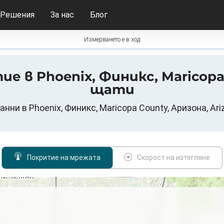
Решения
За нас
Блог
Измерването е в ход
тие в Phoenix, Финикс, Maricop
щати
нни в Phoenix, Финикс, Maricopa County, Аризона, Ar
Покритие на мрежата
Скорост на изтегляне