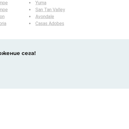
mpe
Yuma
mpe
San Tan Valley
ion
Avondale
ria
Casas Adobes
жение сега!