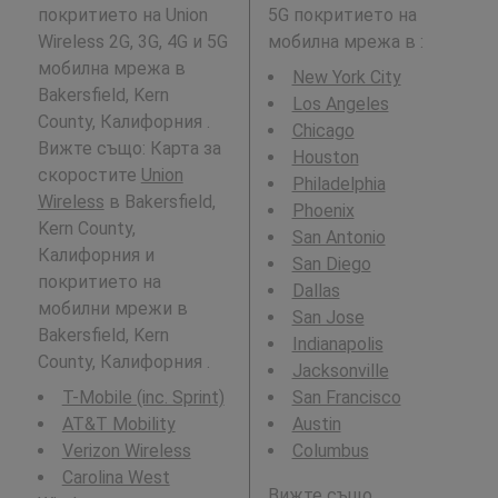
покритието на Union
5G покритието на
Wireless 2G, 3G, 4G и 5G
мобилна мрежа в
:
мобилна мрежа в
New York City
Bakersfield, Kern
Los Angeles
County, Калифорния .
Chicago
Вижте също: Карта за
Houston
скоростите
Union
Philadelphia
Wireless
в Bakersfield,
Phoenix
Kern County,
San Antonio
Калифорния и
San Diego
покритието на
Dallas
мобилни мрежи в
San Jose
Bakersfield, Kern
Indianapolis
County, Калифорния .
Jacksonville
T-Mobile (inc. Sprint)
San Francisco
AT&T Mobility
Austin
Verizon Wireless
Columbus
Carolina West
Вижте също