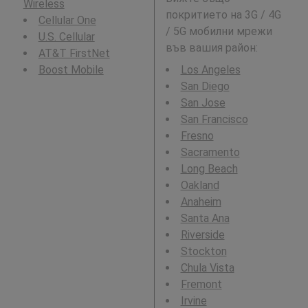
Wireless
покритието на 3G / 4G
Cellular One
/ 5G мобилни мрежи
U.S. Cellular
във вашия район:
AT&T FirstNet
Boost Mobile
Los Angeles
San Diego
San Jose
San Francisco
Fresno
Sacramento
Long Beach
Oakland
Anaheim
Santa Ana
Riverside
Stockton
Chula Vista
Fremont
Irvine