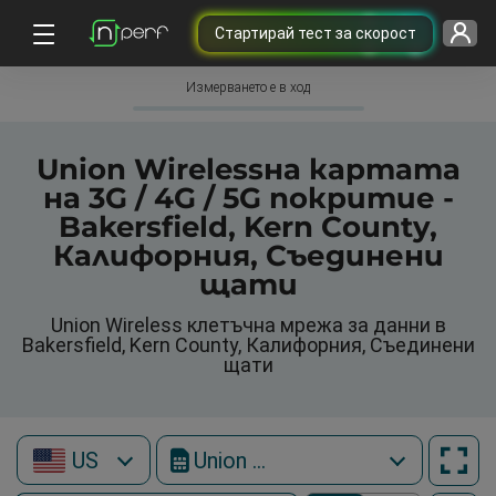
Cтартирай тест за скорост
Измерването е в ход
Union Wirelessна картата
на 3G / 4G / 5G покритие -
Bakersfield, Kern County,
Калифорния, Съединени
щати
Union Wireless клетъчна мрежа за данни в
Bakersfield, Kern County, Калифорния, Съединени
щати
US
Union Wireless