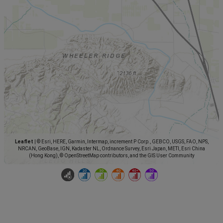
Leaflet
|
© Esri, HERE, Garmin, Intermap, increment P Corp., GEBCO, USGS, FAO, NPS,
NRCAN, GeoBase, IGN, Kadaster NL, Ordnance Survey, Esri Japan, METI, Esri China
(Hong Kong), © OpenStreetMap contributors, and the GIS User Community