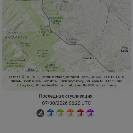
Leaflet
|
© Esri, HERE, Garmin, Intermap, increment P Corp., GEBCO, USGS, FAO, NPS,
NRCAN, GeoBase, IGN, Kadaster NL, Ordnance Survey, Esri Japan, METI, Esri China
(Hong Kong), © OpenStreetMap contributors, and the GIS User Community
Последна актуализация :
07/30/2026 06:20 UTC