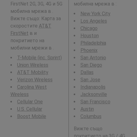
FirstNet 2G, 3G, 4G и 5G
мобилна мрежа в
:
мобилна мрежа в .
New York City
Вижте също: Карта за
Los Angeles
скоростите
AT&T
Chicago
FirstNet
в и
Houston
покритието на
Philadelphia
мобилни мрежи в .
Phoenix
T-Mobile (inc. Sprint)
San Antonio
Union Wireless
San Diego
AT&T Mobility
Dallas
Verizon Wireless
San Jose
Carolina West
Indianapolis
Wireless
Jacksonville
Cellular One
San Francisco
U.S. Cellular
Austin
Boost Mobile
Columbus
Вижте също
покритието на 3G / 4G