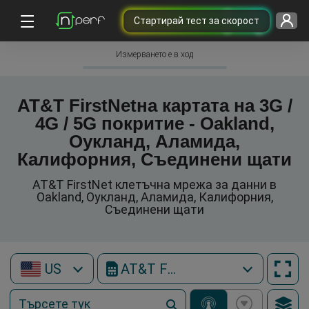
Cтартирай тест за скорост
Измерването е в ход
AT&T FirstNetна картата на 3G /
4G / 5G покритие - Oakland,
Оукланд, Аламида,
Калифорния, Съединени щати
AT&T FirstNet клетъчна мрежа за данни в
Oakland, Оукланд, Аламида, Калифорния,
Съединени щати
US
AT&T FirstNet