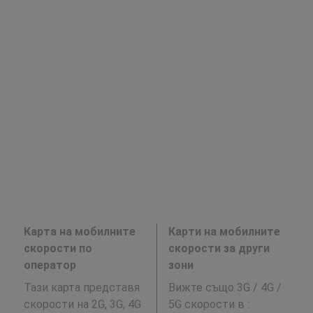
Карта на мобилните
Карти на мобилните
скорости по
скорости за други
оператор
зони
Тази карта представя
Вижте също 3G / 4G /
скорости на 2G, 3G, 4G
5G скорости в
: