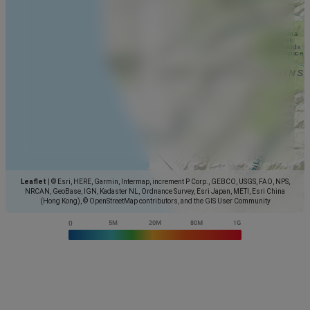
Leaflet
|
© Esri, HERE, Garmin, Intermap, increment P Corp., GEBCO, USGS, FAO, NPS,
NRCAN, GeoBase, IGN, Kadaster NL, Ordnance Survey, Esri Japan, METI, Esri China
(Hong Kong), © OpenStreetMap contributors, and the GIS User Community