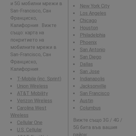
и 5G мобилни мрежи в
New York City
San-Francisco, Сан
Los Angeles
Франциско,
Chicago
Калифорния . Вижте
Houston
също: карта на
Philadelphia
покритието на
Phoenix
мобилните мрежи в
San Antonio
San-Francisco, Сан
San Diego
Франциско,
Dallas
Калифорния .
San Jose
T-Mobile (inc. Sprint)
Indianapolis
Union Wireless
Jacksonville
AT&T Mobility
San Francisco
Verizon Wireless
Austin
Carolina West
Columbus
Wireless
Вижте също 3G / 4G /
Cellular One
5G бита във вашия
U.S. Cellular
район: