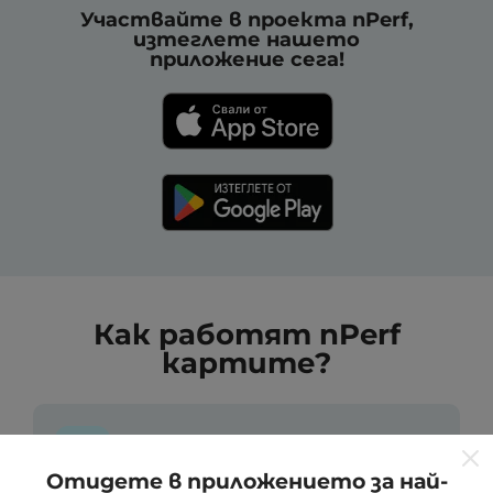
Участвайте в проекта nPerf,
изтеглете нашето
приложение сега!
Как работят nPerf
картите?
Отидете в приложението за най-