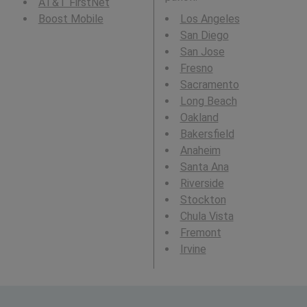
AT&T FirstNet
Boost Mobile
Los Angeles
San Diego
San Jose
Fresno
Sacramento
Long Beach
Oakland
Bakersfield
Anaheim
Santa Ana
Riverside
Stockton
Chula Vista
Fremont
Irvine