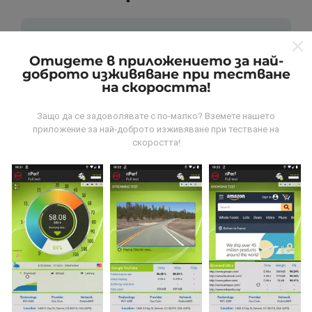
Отидете в приложението за най-
доброто изживяване при тестване
на скоростта!
Откъде идват данните?
Защо да се задоволявате с по-малко? Вземете нашето
Данните се събират от тестове, проведени от
приложение за най-доброто изживяване при тестване на
потребители на приложението nPerf. Това са
скоростта!
тестове, проведени в реални условия, директно на
място. Ако и вие искате да се включите, всичко,
което трябва да направите, е да изтеглите
приложението nPerf на вашия смартфон.
Колкото
повече данни има, толкова по-пълни ще бъдат
картите!