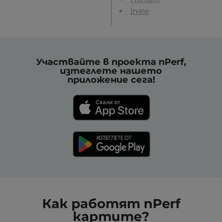
Irvine
Участвайте в проекта nPerf,
изтеглете нашето
приложение сега!
Как работят nPerf
картите?