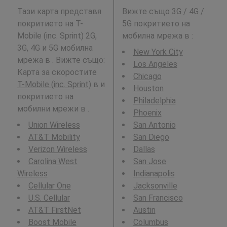
Тази карта представя
Вижте също 3G / 4G /
покритието на T-
5G покритието на
Mobile (inc. Sprint) 2G,
мобилна мрежа в
:
3G, 4G и 5G мобилна
New York City
мрежа в . Вижте също:
Los Angeles
Карта за скоростите
Chicago
T-Mobile (inc. Sprint)
в и
Houston
покритието на
Philadelphia
мобилни мрежи в .
Phoenix
Union Wireless
San Antonio
AT&T Mobility
San Diego
Verizon Wireless
Dallas
Carolina West
San Jose
Wireless
Indianapolis
Cellular One
Jacksonville
U.S. Cellular
San Francisco
AT&T FirstNet
Austin
Boost Mobile
Columbus