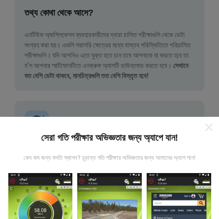
তথ্য কোথা থেকে আসে?
এনটিউফ অ্যাপ্লিকেশন ব্যবহারকারীদের দ্বারা চালিত পরীক্ষাগুলি থেকে ডেটা
সংগ্রহ করা হয়। এগুলি সরাসরি ক্ষেত্রের মধ্যে বাস্তব পরিস্থিতিতে পরিচালিত
পরীক্ষাগুলি। যদি আপনিও এতে যুক্ত হতে চান তবে আপনাকে যা করতে হবে তা
হ'ল আপনার স্মার্টফোনটিতে এনক্রুফ অ্যাপটি ডাউনলোড করতে হবে।
সেখানে
যত বেশি ডেটা থাকবে, মানচিত্রগুলি তত বেশি বিস্তৃত হবে!
সেরা গতি পরীক্ষার অভিজ্ঞতার জন্য অ্যাপে যান!
কিভাবে আপডেট করা হয়?
কেন কম জন্য বসতি স্থাপন? চূড়ান্ত গতি পরীক্ষার অভিজ্ঞতার জন্য আমাদের অ্যাপ পান!
নেটওয়ার্ক কভারেজ মানচিত্র স্বয়ংক্রিয়ভাবে প্রতি ঘন্টা একটি বট দ্বারা আপডেট
করা হয়। গতির মানচিত্রগুলি
প্রতি 15 মিনিটে আপডেট হয়
। ডেটা দুই বছরের
জন্য প্রদর্শিত হয়। দুই বছর পরে, পুরানো ডেটা মাসে একবার মানচিত্র থেকে
সরানো হয়।