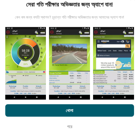
সেরা গতি পরীক্ষার অভিজ্ঞতার জন্য অ্যাপে যান!
কেন কম জন্য বসতি স্থাপন? চূড়ান্ত গতি পরীক্ষার অভিজ্ঞতার জন্য আমাদের অ্যাপ পান!
তথ্য কোথা থেকে আসে?
এনটিউফ অ্যাপ্লিকেশন ব্যবহারকারীদের দ্বারা চালিত পরীক্ষাগুলি থেকে ডেটা
সংগ্রহ করা হয়। এগুলি সরাসরি ক্ষেত্রের মধ্যে বাস্তব পরিস্থিতিতে পরিচালিত
পরীক্ষাগুলি। যদি আপনিও এতে যুক্ত হতে চান তবে আপনাকে যা করতে হবে তা
হ'ল আপনার স্মার্টফোনটিতে এনক্রুফ অ্যাপটি ডাউনলোড করতে হবে।
সেখানে
যত বেশি ডেটা থাকবে, মানচিত্রগুলি তত বেশি বিস্তৃত হবে!
এনক্রফট.কম-এ ব্রাউজ করে আপনি আমাদের
গোপনীয়তা এবং কুকিজ ব্যবহার নীতি
পাশাপাশি
খোলা
কিভাবে আপডেট করা হয়?
আমাদের number পরীক্ষা
শেষ ব্যবহারকারী লাইসেন্স চুক্তি
পরে
নেটওয়ার্ক কভারেজ মানচিত্র স্বয়ংক্রিয়ভাবে প্রতি ঘন্টা একটি বট দ্বারা আপডেট
ঠিক আছে
করা হয়। গতির মানচিত্রগুলি
প্রতি 15 মিনিটে আপডেট হয়
। ডেটা দুই বছরের