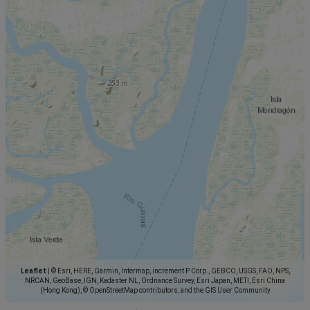
Leaflet
|
© Esri, HERE, Garmin, Intermap, increment P Corp., GEBCO, USGS, FAO, NPS,
NRCAN, GeoBase, IGN, Kadaster NL, Ordnance Survey, Esri Japan, METI, Esri China
(Hong Kong), © OpenStreetMap contributors, and the GIS User Community