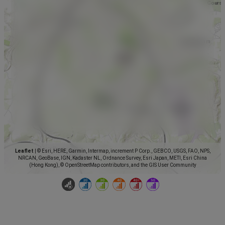
Leaflet
|
© Esri, HERE, Garmin, Intermap, increment P Corp., GEBCO, USGS, FAO, NPS,
NRCAN, GeoBase, IGN, Kadaster NL, Ordnance Survey, Esri Japan, METI, Esri China
(Hong Kong), © OpenStreetMap contributors, and the GIS User Community