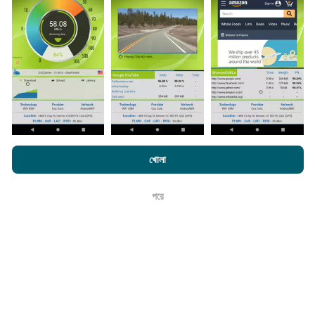
পরীক্ষাগুলি। যদি আপনিও এতে যুক্ত হতে চান তবে আপনাকে যা করতে হবে তা
হ'ল আপনার স্মার্টফোনটিতে এনক্রুফ অ্যাপটি ডাউনলোড করতে হবে।
সেখানে
যত বেশি ডেটা থাকবে, মানচিত্রগুলি তত বেশি বিস্তৃত হবে!
কিভাবে আপডেট করা হয়?
এনক্রফট.কম-এ ব্রাউজ করে আপনি আমাদের
গোপনীয়তা এবং কুকিজ ব্যবহার নীতি
পাশাপাশি
খোলা
আমাদের number পরীক্ষা
শেষ ব্যবহারকারী লাইসেন্স চুক্তি
নেটওয়ার্ক কভারেজ মানচিত্র স্বয়ংক্রিয়ভাবে প্রতি ঘন্টা একটি বট দ্বারা আপডেট
পরে
করা হয়। গতির মানচিত্রগুলি
প্রতি 15 মিনিটে আপডেট হয়
। ডেটা দুই বছরের
ঠিক আছে
জন্য প্রদর্শিত হয়। দুই বছর পরে, পুরানো ডেটা মাসে একবার মানচিত্র থেকে
সরানো হয়।