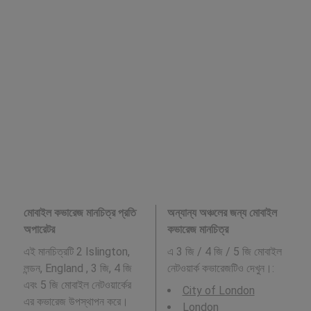
মোবাইল কভারেজ মানচিত্র প্রতি
অন্যান্য অঞ্চলের জন্য মোবাইল
অপারেটর
কভারেজ মানচিত্র
এই মানচিত্রটি 2 Islington,
এ 3 জি / 4 জি / 5 জি মোবাইল
লন্ডন, England , 3 জি, 4 জি
নেটওয়ার্ক কভারেজটিও দেখুন।:
এবং 5 জি মোবাইল নেটওয়ার্কের
City of London
এর কভারেজ উপস্থাপন করে।
London