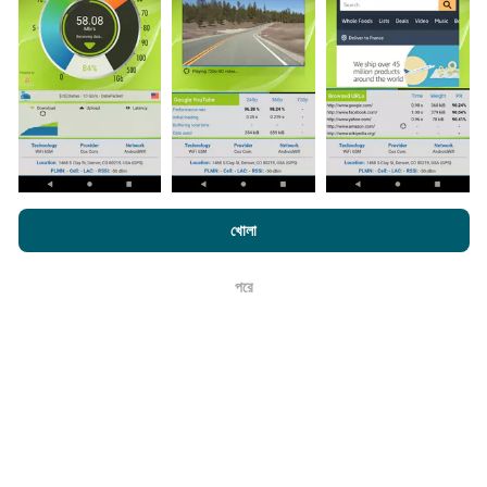
কিভাবে আপডেট করা হয়?
নেটওয়ার্ক কভারেজ মানচিত্র স্বয়ংক্রিয়ভাবে প্রতি ঘন্টা একটি বট দ্বারা আপডেট
করা হয়। গতির মানচিত্রগুলি
প্রতি 15 মিনিটে আপডেট হয়
। ডেটা দুই বছরের
এনক্রফট.কম-এ ব্রাউজ করে আপনি আমাদের
গোপনীয়তা এবং কুকিজ ব্যবহার নীতি
পাশাপাশি
খোলা
জন্য প্রদর্শিত হয়। দুই বছর পরে, পুরানো ডেটা মাসে একবার মানচিত্র থেকে
আমাদের number পরীক্ষা
শেষ ব্যবহারকারী লাইসেন্স চুক্তি
সরানো হয়।
পরে
ঠিক আছে
এটা কতটা নির্ভরযোগ্য এবং নির্ভুল?
পরীক্ষাগুলি ব্যবহারকারীদের ডিভাইসে পরিচালিত হয়। জিওলোকেশন নির্ভুলতা