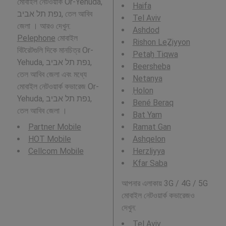
মোবাইল নেটওয়ার্ক Or-Yehuda,
Haifa
נפת תל אביב, তেল আবিব
Tel Aviv
জেলা । আরও দেখুন:
Ashdod
Pelephone
মোবাইল
Rishon LeẔiyyon
বিটরেটগুলি দিকে মানচিত্র Or-
Petaẖ Tiqwa
Yehuda, נפת תל אביב,
Beersheba
তেল আবিব জেলা এবং মধ্যে
Netanya
মোবাইল নেটওয়ার্ক কভারেজ Or-
H̱olon
Yehuda, נפת תל אביב,
Bené Beraq
তেল আবিব জেলা ।
Bat Yam
Partner Mobile
Ramat Gan
HOT Mobile
Ashqelon
Cellcom Mobile
Herzliyya
Kfar Saba
আপনার এলাকায় 3G / 4G / 5G
মোবাইল নেটওয়ার্ক কভারেজও
দেখুন:
Tel Aviv