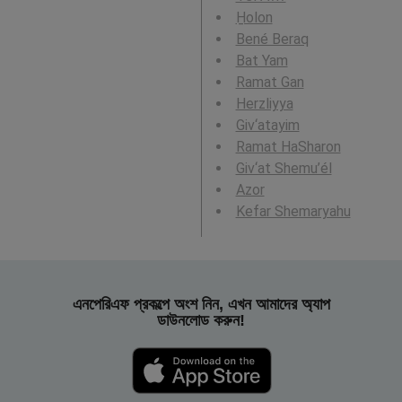
H̱olon
Bené Beraq
Bat Yam
Ramat Gan
Herzliyya
Giv‘atayim
Ramat HaSharon
Giv‘at Shemu’él
Azor
Kefar Shemaryahu
এনপেরিএফ প্রকল্পে অংশ নিন, এখন আমাদের অ্যাপ
ডাউনলোড করুন!