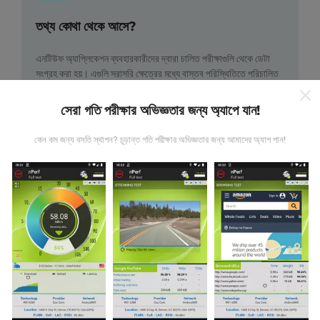
তথ্য কোথা থেকে আসে?
এনটিউফ অ্যাপ্লিকেশন ব্যবহারকারীদের দ্বারা চালিত পরীক্ষাগুলি থেকে ডেটা
সংগ্রহ করা হয়। এগুলি সরাসরি ক্ষেত্রের মধ্যে বাস্তব পরিস্থিতিতে পরিচালিত
পরীক্ষাগুলি। যদি আপনিও এতে যুক্ত হতে চান তবে আপনাকে যা করতে হবে তা
হ'ল আপনার স্মার্টফোনটিতে এনক্রুফ অ্যাপটি ডাউনলোড করতে হবে।
সেখানে
সেরা গতি পরীক্ষার অভিজ্ঞতার জন্য অ্যাপে যান!
যত বেশি ডেটা থাকবে, মানচিত্রগুলি তত বেশি বিস্তৃত হবে!
কেন কম জন্য বসতি স্থাপন? চূড়ান্ত গতি পরীক্ষার অভিজ্ঞতার জন্য আমাদের অ্যাপ পান!
কিভাবে আপডেট করা হয়?
নেটওয়ার্ক কভারেজ মানচিত্র স্বয়ংক্রিয়ভাবে প্রতি ঘন্টা একটি বট দ্বারা আপডেট
করা হয়। গতির মানচিত্রগুলি
প্রতি 15 মিনিটে আপডেট হয়
। ডেটা দুই বছরের
জন্য প্রদর্শিত হয়। দুই বছর পরে, পুরানো ডেটা মাসে একবার মানচিত্র থেকে
সরানো হয়।