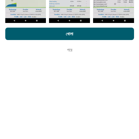
কিভাবে আপডেট করা হয়?
নেটওয়ার্ক কভারেজ মানচিত্র স্বয়ংক্রিয়ভাবে প্রতি ঘন্টা একটি বট দ্বারা আপডেট
করা হয়। গতির মানচিত্রগুলি
প্রতি 15 মিনিটে আপডেট হয়
। ডেটা দুই বছরের
এনক্রফট.কম-এ ব্রাউজ করে আপনি আমাদের
গোপনীয়তা এবং কুকিজ ব্যবহার নীতি
পাশাপাশি
খোলা
জন্য প্রদর্শিত হয়। দুই বছর পরে, পুরানো ডেটা মাসে একবার মানচিত্র থেকে
আমাদের number পরীক্ষা
শেষ ব্যবহারকারী লাইসেন্স চুক্তি
সরানো হয়।
পরে
ঠিক আছে
এটা কতটা নির্ভরযোগ্য এবং নির্ভুল?
পরীক্ষাগুলি ব্যবহারকারীদের ডিভাইসে পরিচালিত হয়। জিওলোকেশন নির্ভুলতা
পরীক্ষার সময় জিপিএস সিগন্যালের অভ্যর্থনা মানের উপর নির্ভর করে। কভারেজ
ডেটার জন্য, আমরা কেবলমাত্র সর্বোচ্চ ভূগোলের
50 মিটার নির্ভুলতা
সহ
পরীক্ষাগুলি ধরে রাখি। বিটরেট ডাউনলোডের জন্য, এই প্রান্তিকরটি 200 মিটার
পর্যন্ত যায়।