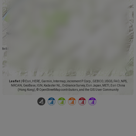
Leaflet
|
© Esri, HERE, Garmin, Intermap, increment P Corp., GEBCO, USGS, FAO, NPS,
NRCAN, GeoBase, IGN, Kadaster NL, Ordnance Survey, Esri Japan, METI, Esri China
(Hong Kong), © OpenStreetMap contributors, and the GIS User Community