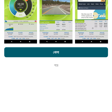
হ'ল আপনার স্মার্টফোনটিতে এনক্রুফ অ্যাপটি ডাউনলোড করতে হবে।
সেখানে
যত বেশি ডেটা থাকবে, মানচিত্রগুলি তত বেশি বিস্তৃত হবে!
কিভাবে আপডেট করা হয়?
এনক্রফট.কম-এ ব্রাউজ করে আপনি আমাদের
গোপনীয়তা এবং কুকিজ ব্যবহার নীতি
পাশাপাশি
খোলা
আমাদের number পরীক্ষা
শেষ ব্যবহারকারী লাইসেন্স চুক্তি
নেটওয়ার্ক কভারেজ মানচিত্র স্বয়ংক্রিয়ভাবে প্রতি ঘন্টা একটি বট দ্বারা আপডেট
করা হয়। গতির মানচিত্রগুলি
প্রতি 15 মিনিটে আপডেট হয়
। ডেটা দুই বছরের
পরে
ঠিক আছে
জন্য প্রদর্শিত হয়। দুই বছর পরে, পুরানো ডেটা মাসে একবার মানচিত্র থেকে
সরানো হয়।
এটা কতটা নির্ভরযোগ্য এবং নির্ভুল?