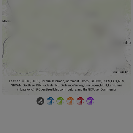
Leaflet
|
© Esri, HERE, Garmin, Intermap, increment P Corp., GEBCO, USGS, FAO, NPS,
NRCAN, GeoBase, IGN, Kadaster NL, Ordnance Survey, Esri Japan, METI, Esri China
(Hong Kong), © OpenStreetMap contributors, and the GIS User Community