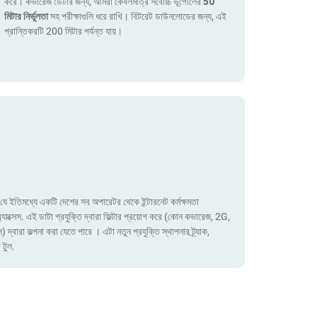
করে। কভারেজ ডেটার জন্য, আমরা কেবলমাত্র সর্বোচ্চ ভূগোলের
50
মিটার নির্ভুলতা
সহ পরীক্ষাগুলি ধরে রাখি। বিটরেট ডাউনলোডের জন্য, এই
প্রান্তিকরটি 200 মিটার পর্যন্ত যায়।
ে ইতিমধ্যে একটি দেশের সব অপারেটর থেকে ইন্টারনেট কর্মক্ষমতা
াক্সেস. এই ডাটা প্রযুক্তি দ্বারা ফিল্টার প্রয়োগ করে (কোন কভারেজ, 2G,
া কল্পনা করা যেতে পারে । এটা নতুন প্রযুক্তি স্থাপনার ট্র্যাক,
 টুল.