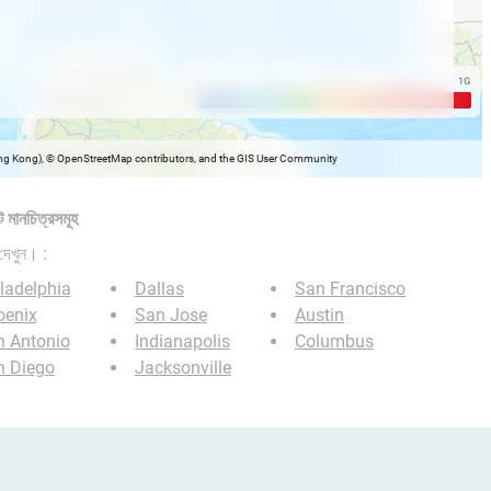
Hong Kong), © OpenStreetMap contributors, and the GIS User Community
 মানচিত্রসমূহ
দেখুন। :
ladelphia
Dallas
San Francisco
oenix
San Jose
Austin
n Antonio
Indianapolis
Columbus
n Diego
Jacksonville