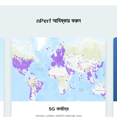
nPerf আবিষ্কার করুন
5G মানচিত্র
আপনার এলাকার মোবাইল কভারেজ দেখুন